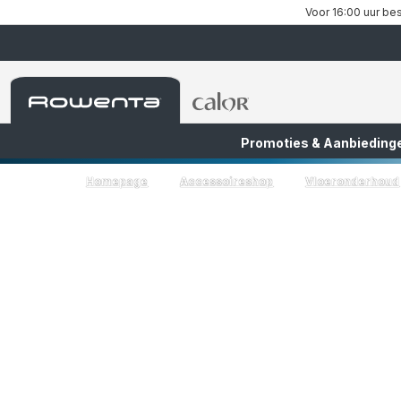
Voor 16:00 uur bes
Rowenta-
Rowenta-
startpagina
startpagina
Promoties & Aanbieding
FR
NL
Homepage
Accessoireshop
Vloeronderhoud