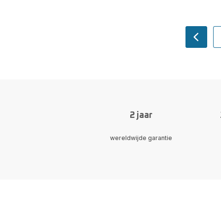
navigat
2 jaar
wereldwijde garantie