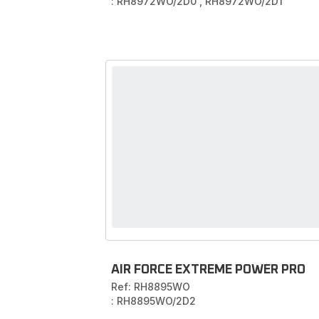
: RH8972WO/2D0
,
RH8972WO/2D1
AIR FORCE EXTREME POWER PRO
Ref: RH8895WO
: RH8895WO/2D2