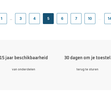
1
...
3
4
5
6
7
10
...
1
ion.pagination.actions.prev
-
-
-
-
-
-
-
-
navigation.pagination.a11y.page
navigation.pagination.a11y.page
navigation.pagination.a11y.page
navigation.pagination.a11y.page
navigation.pagination.a11y.
navigation.paginati
navigation.
15 jaar beschikbaarheid
30 dagen om je toestel
van onderdelen
terug te sturen