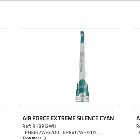
ebehoren en onderdelen voor Snoerl
steelstofzuiger
 assortiment bevat een uitgebreide selectie reserveonderdele
oires voor meerdere modellen draadloze steelstofzuigers, zoa
Force
, de
Air Force
of de
X-Pert
.
het accessoire of reserveonderdeel voor je steelstofzuiger do
nummer in de zoekbalk in te voeren of door het model van je app
het menu hierboven te kiezen.
nd je alles wat je nodig hebt om je vloer en andere oppervlakken
schoon te houden.
AIR FORCE EXTREME SILENCE CYAN
A
Ref: RH8912WH
R
: RH8912WH/2D0
,
RH8912WH/2D1
...
:
Toon meer