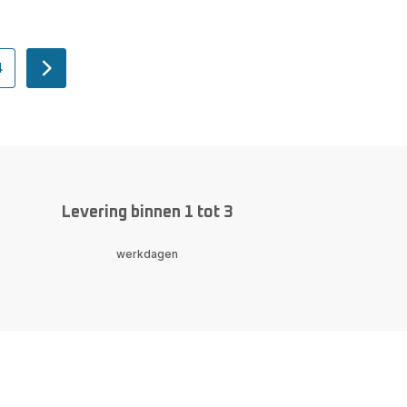
4
navigation.pagination.actions.next
page
on.a11y.page
pagination.a11y.page
navigation.pagination.a11y.page
Levering binnen 1 tot 3
werkdagen