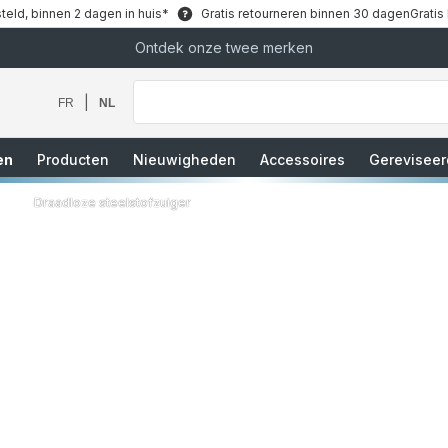
teld, binnen 2 dagen in huis*
Gratis retourneren binnen 30 dagen
Gratis
Ontdek onze twee merken
Waar
bent
u
|
FR
NL
naar
op
zoek?
en
Producten
Nieuwigheden
Accessoires
Gereviseer
Draadloze steelstofzuiger