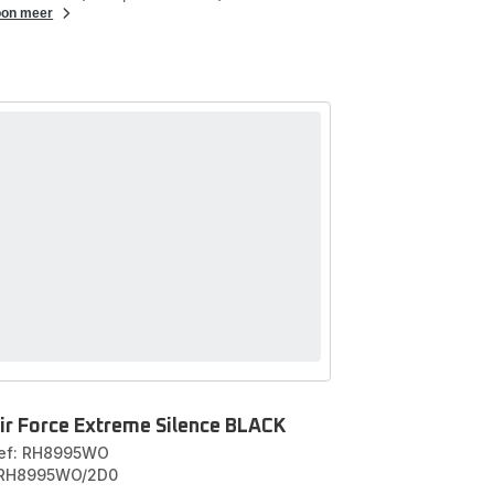
oon meer
ir Force Extreme Silence BLACK
ef: RH8995WO
 RH8995WO/2D0