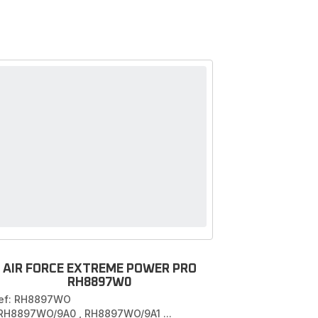
AIR FORCE EXTREME POWER PRO
RH8897W0
ef: RH8897WO
 RH8897WO/9A0
,
RH8897WO/9A1
...