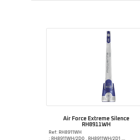
To
Ons
access
Vind 
artikel
Hier vi
Air Force Extreme Silence
RH8911WH
Ref: RH8911WH
: RH8911WH/2D0
,
RH8911WH/2D1
...