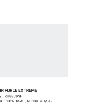
IR FORCE EXTREME
ef: RH8801WH
 RH8801WH/9A0
,
RH8801WH/9A2