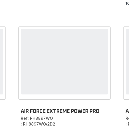
T
AIR FORCE EXTREME POWER PRO
A
Ref: RH8897WO
R
: RH8897WO/2D2
: