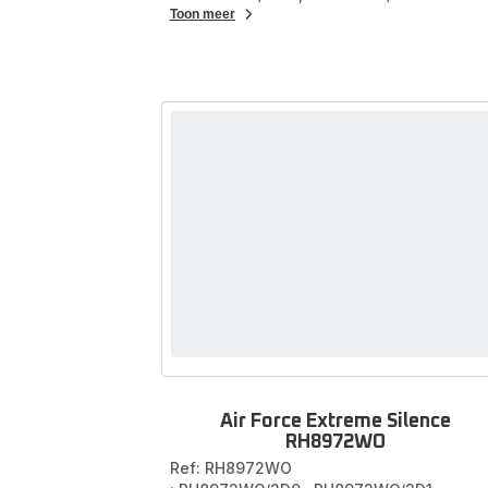
Toon meer
Air Force Extreme Silence
RH8972WO
Ref: RH8972WO