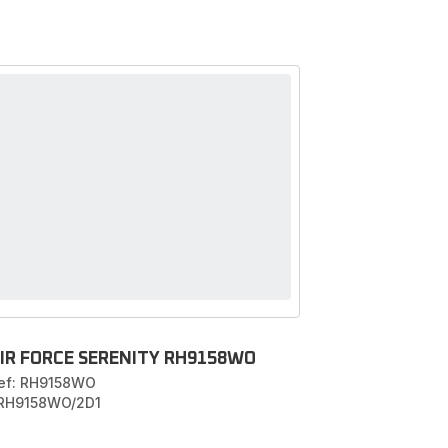
IR FORCE SERENITY RH9158WO
ef: RH9158WO
 RH9158WO/2D1