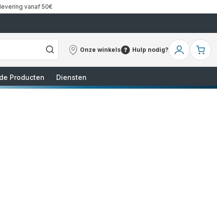
 levering vanaf 50€
Onze winkels
Hulp nodig?
Onze
Hulp
Mijn
Mi
winkels
nodig?
account
wi
de Producten
Diensten