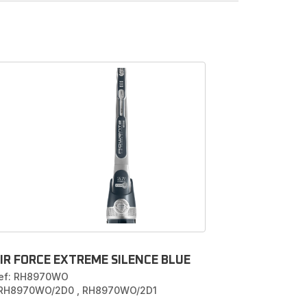
oze
n en
ls de
X-
or het
araat in
 perfect
IR FORCE EXTREME SILENCE BLUE
ef: RH8970WO
 RH8970WO/2D0
,
RH8970WO/2D1