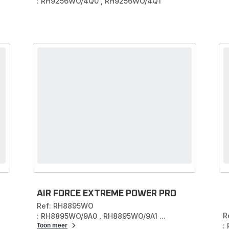
: RH9256WO/4Q0
,
RH9256WO/4Q1
AIR FORCE EXTREME POWER PRO
Ref: RH8895WO
R
: RH8895WO/9A0
,
RH8895WO/9A1
...
:
Toon meer