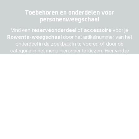
Toebehoren en onderdelen voor
personenweegschaal
Vind een
reserveonderdeel
of
accessoire
voor je
Rowenta-weegschaal
door het artikelnummer van het
onderdeel in de zoekbalk in te voeren of door de
categorie in het menu hieronder te kiezen. Hier vind je
alles wat je nodig hebt voor je persoonlijke verzorging.
Plaats je online bestelling eenvoudig, snel en veilig in
onze
officiële Rowenta-onlinewinkel
.
Personenweegschaal
6 producten