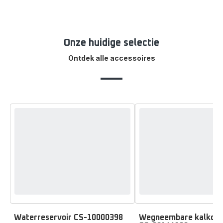
Onze huidige selectie
Ontdek alle accessoires
Wegneembare kalkop
Waterreservoir CS-10000398
Beoordeling