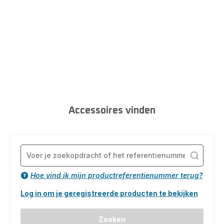
adres! Ontdek al onze categorieën en vind eenvoudig
het reserveonderdeel dat u nodig heeft voor uw Calor-
huishoudelijk apparaat.
Accessoires vinden
Hoe vind ik mijn productreferentienummer terug?
Log in om je geregistreerde producten te bekijken
Zoeken