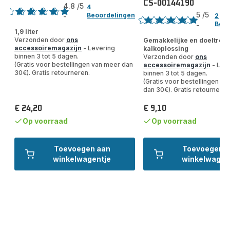
CS-00144190
Beoordeling
4.8
/5
4
5
/5
Beoordelingen
2
-
ratings.4.8
Beoo
-
Beoordeling
1,9 liter
met
Verzonden door
ons
Gemakkelijke en doeltreff
accessoiremagazijn
- Levering
kalkoplossing
5
binnen 3 tot 5 dagen.
Verzonden door
ons
sterren
(Gratis voor bestellingen van meer dan
accessoiremagazijn
- Lev
(gemiddeld)
30€). Gratis retourneren.
binnen 3 tot 5 dagen.
(Gratis voor bestellingen v
dan 30€). Gratis retourneren
€ 24,20
€ 9,10
Prijs
Prijs
Op voorraad
Op voorraad
Toevoegen aan
Toevoegen 
winkelwagentje
winkelwagen