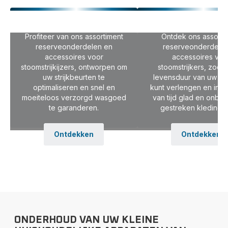
Stoomgeneratoren
Stoomstrijkers
Profiteer van ons assortiment
Ontdek ons assorti
reserveonderdelen en
reserveonderdelen
accessoires voor
accessoires voo
stoomstrijkijzers, ontworpen om
stoomstrijkers, zodat
uw strijkbeurten te
levensduur van uw ap
optimaliseren en snel en
kunt verlengen en in 
moeiteloos verzorgd wasgoed
van tijd glad en onberi
te garanderen.
gestreken kleding kr
Ontdekken
Ontdekken
ONDERHOUD VAN UW KLEINE