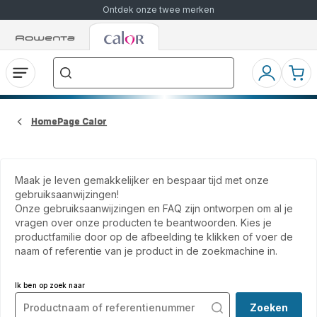
Ontdek onze twee merken
Rowenta-
Rowenta-
Waar
startpagina
startpagina
bent
u
naar
Open
Mijn
Mijn
op
het
accoun
wink
zoek?
menu
HomePage Calor
Maak je leven gemakkelijker en bespaar tijd met onze
gebruiksaanwijzingen!
Onze gebruiksaanwijzingen en FAQ zijn ontworpen om al je
vragen over onze producten te beantwoorden. Kies je
productfamilie door op de afbeelding te klikken of voer de
naam of referentie van je product in de zoekmachine in.
Ik ben op zoek naar
Zoeken