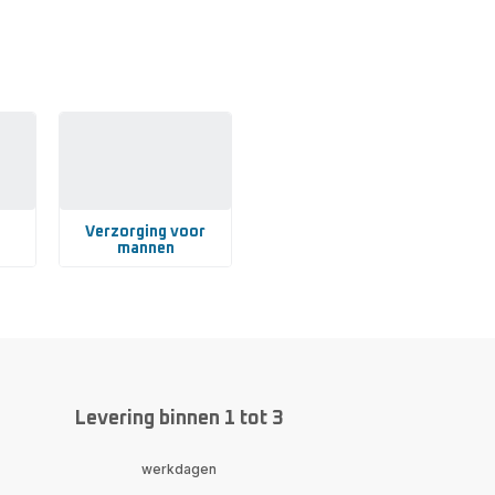
r
taande
je nodig
dig, snel
Verzorging voor
mannen
Toon
meer
-
Verzorging
voor
mannen
-
Levering binnen 1 tot 3
werkdagen