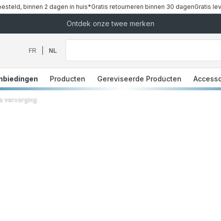
besteld, binnen 2 dagen in huis*
Gratis retourneren binnen 30 dagen
Gratis le
Ontdek onze twee merken
Waar
bent
u
|
FR
NL
naar
op
zoek?
nbiedingen
Producten
Gereviseerde Producten
Accesso
ke verzorging