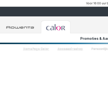
Voor 16:00 uur 
Rowenta-
Rowenta-
startpagina
startpagina
Promoties & Aa
FR
NL
HomePage Calor
Accessoireshop
Persoonlij