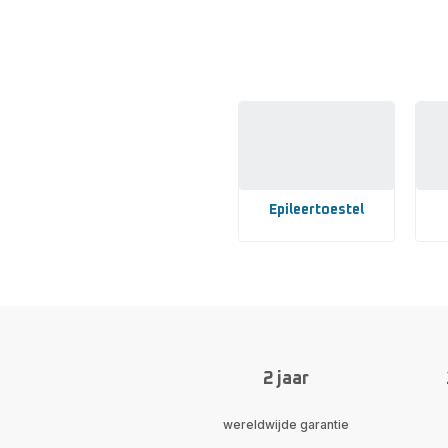
Wil j
categor
hebt. He
Epileertoestel
Toon
To
meer
me
-
-
Epileertoestel
Haa
-
-
2 jaar
wereldwijde garantie