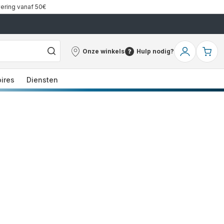
vering vanaf 50€
Onze winkels
Hulp nodig?
Onze
Hulp
Mijn
Mi
winkels
nodig?
account
wi
ires
Diensten