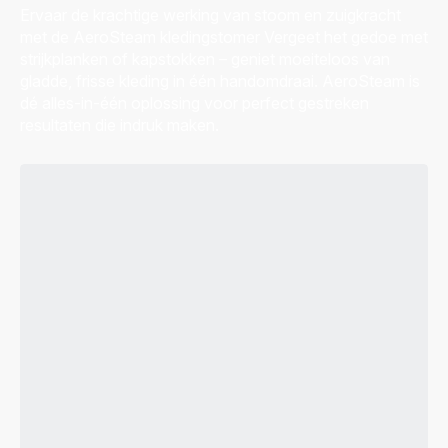
Ervaar de krachtige werking van stoom en zuigkracht
met de AeroSteam kledingstomer Vergeet het gedoe met
strijkplanken of kapstokken – geniet moeiteloos van
gladde, frisse kleding in één handomdraai. AeroSteam is
dé alles-in-één oplossing voor perfect gestreken
resultaten die indruk maken.