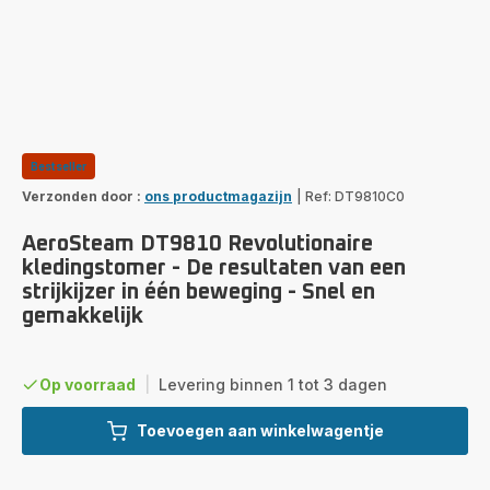
Bestseller
Verzonden door :
ons productmagazijn
|
Ref: DT9810C0
AeroSteam DT9810 Revolutionaire
kledingstomer - De resultaten van een
strijkijzer in één beweging - Snel en
gemakkelijk
Op voorraad
|
Levering binnen 1 tot 3 dagen
Toevoegen aan winkelwagentje