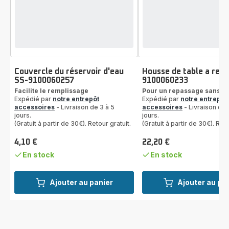
Couvercle du réservoir d'eau
Housse de table a rep
SS-9100060257
9100060233
Facilite le remplissage
Pour un repassage sans pl
Expédié par
notre entrepôt
Expédié par
notre entrepôt
accessoires
- Livraison de 3 à 5
accessoires
- Livraison de 
jours.
jours.
(Gratuit à partir de 30€). Retour gratuit.
(Gratuit à partir de 30€). Reto
4,10 €
22,20 €
Prix
Prix
En stock
En stock
Ajouter au panier
Ajouter au pa