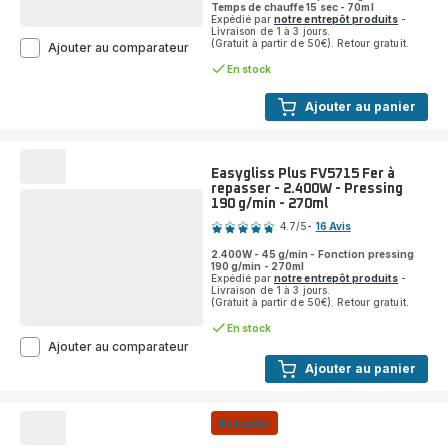
Temps de chauffe 15 sec - 70ml
Expédié par
notre entrepôt produits
-
Livraison de 1 à 3 jours.
(Gratuit à partir de 50€). Retour gratuit.
Pure
Ajouter au comparateur
Pop
En stock
DT2024
Défroisseur
Ajouter au panier
vapeur
-
1.300W
-
Easygliss Plus FV5715 Fer à
Débit
repasser - 2.400W - Pressing
de
190 g/min - 270ml
Note
vapeur
20g/min
4.7
/5
-
16 Avis
ratings.4.7
2.400W - 45 g/min - Fonction pressing
190 g/min - 270ml
Expédié par
notre entrepôt produits
-
Livraison de 1 à 3 jours.
(Gratuit à partir de 50€). Retour gratuit.
En stock
Easygliss
Ajouter au comparateur
Plus
Ajouter au panier
FV5715
Fer
à
Bestseller
repasser
-