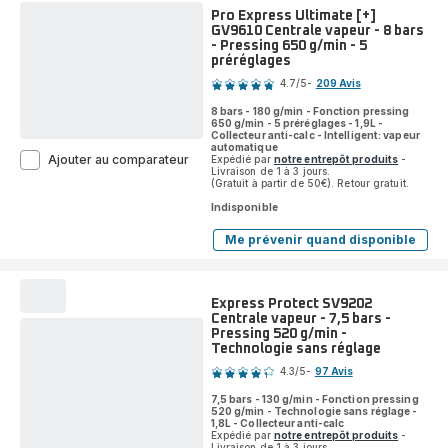
2.400W
Pro Express Ultimate [+]
-
GV9610 Centrale vapeur - 8 bars
Pressing
- Pressing 650 g/min - 5
190
préréglages
Note
g/min
4.7
/5
-
209 Avis
-
ratings.4.7
270ml
8 bars - 180 g/min - Fonction pressing
650 g/min - 5 préréglages - 1,9L -
Collecteur anti-calc - Intelligent: vapeur
automatique
Pro
Ajouter au comparateur
Expédié par
notre entrepôt produits
-
Livraison de 1 à 3 jours.
Express
(Gratuit à partir de 50€). Retour gratuit.
Ultimate
[+]
Indisponible
GV9610
Centrale
Me prévenir quand disponible
Pro
vapeur
Express
-
Ultimate
[+]
8
GV9610
bars
Express Protect SV9202
Centrale
-
Centrale vapeur - 7,5 bars -
vapeur
Pressing 520 g/min -
Pressing
-
Technologie sans réglage
650
Note
8
g/min
bars
4.3
/5
-
97 Avis
-
ratings.4.3
-
Pressing
5
7,5 bars - 130 g/min - Fonction pressing
520 g/min - Technologie sans réglage -
650
préréglages
1,8L - Collecteur anti-calc
g/min
Expédié par
notre entrepôt produits
-
-
Livraison de 1 à 3 jours.