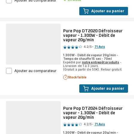
Ajouter au comparateur
Plus
FV6846C0
Ajouter au panier
Fer
à
repasser
-
Pure Pop DT2020 Défroisseur
2.800W
vapeur - 1.300W - Débit de
-
vapeur 20g/min
Note
Pressing
4.2
/5
-
71 Avis
260
ratings.4.2
g/min
1.300W - Débit de vapeur 20g/min -
-
Temps de chauffe 15 sec - 70ml
270ml
Expédié par
notre entrepôt produits
-
Livraison de 1 à 3 jours.
(Gratuit à partir de 50€). Retour gratuit.
Pure
Ajouter au comparateur
Pop
Stock faible
DT2020
Défroisseur
Ajouter au panier
vapeur
-
1.300W
-
Pure Pop DT2024 Défroisseur
Débit
vapeur - 1.300W - Débit de
de
vapeur 20g/min
Note
vapeur
20g/min
4.2
/5
-
71 Avis
ratings.4.2
1.300W - Débit de vapeur 20g/min -