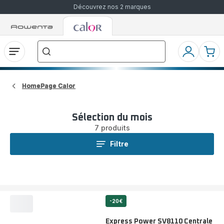
Découvrez nos 2 marques
Accueil
Accueil
Que
Rowenta
Rowenta
recherchez-
vous
?
Ouvrir
Mon
Mon
le
compte
pani
menu
HomePage Calor
Sélection du mois
7 produits
Filtre
-20€
Express Power SV8110 Centrale