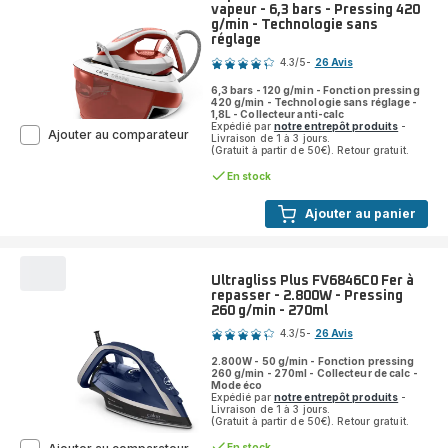
vapeur - 6,3 bars - Pressing 420
g/min - Technologie sans
réglage
Note
4.3
/5
-
26 Avis
ratings.4.3
6,3 bars - 120 g/min - Fonction pressing
420 g/min - Technologie sans réglage -
1,8L - Collecteur anti-calc
Expédié par
notre entrepôt produits
-
Express
Ajouter au comparateur
Livraison de 1 à 3 jours.
Power
(Gratuit à partir de 50€). Retour gratuit.
SV8110
En stock
Centrale
vapeur
-
Ajouter au panier
6,3
bars
-
Pressing
Ultragliss Plus FV6846C0 Fer à
420
repasser - 2.800W - Pressing
g/min
260 g/min - 270ml
Note
-
4.3
/5
-
26 Avis
Technologie
ratings.4.3
sans
2.800W - 50 g/min - Fonction pressing
réglage
260 g/min - 270ml - Collecteur de calc -
Mode éco
Expédié par
notre entrepôt produits
-
Livraison de 1 à 3 jours.
(Gratuit à partir de 50€). Retour gratuit.
Ultragliss
En stock