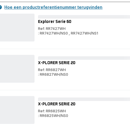
Hoe een productreferentienummer terugvinden
Explorer Serie 60
Ref: RR7427WH
: RR7427WH/NS0
,
RR7427WH/NS1
Explorer
Serie
Explorer
60
Serie
60
X-PLORER SERIE 20
Ref: RR6827WH
: RR6827WH/NS0
X-
PLORER
X-
SERIE
PLORER
20
SERIE
20
X-PLORER SERIE 20
Ref: RR6825WH
: RR6825WH/NS0
X-
PLORER
X-
SERIE
PLORER