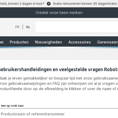
teld, binnen 2 dagen in huis*
Gratis retourneren binnen 30 dagen
Gratis
Ontdek onze twee merken
Waar
bent
u
|
FR
NL
naar
op
zoek?
en
Producten
Nieuwigheden
Accessoires
Gereviseer
Gebruikershandleidingen en veelgestelde vragen Robot
aak je leven gemakkelijker en bespaar tijd met onze gebruiksaanwi
nze gebruiksaanwijzingen en FAQ zijn ontworpen om al je vragen 
roductfamilie door op de afbeelding te klikken of voer de naam of 
k ben op zoek naar