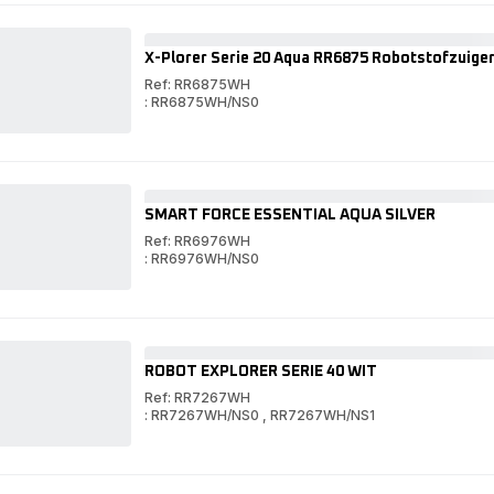
20
SERIE
20
X-Plorer Serie 20 Aqua RR6875 Robotstofzuiger 
Ref: RR6875WH
: RR6875WH/NS0
X-
Plorer
X-
Serie
Plorer
20
Serie
Aqua
20
RR6875
Aqua
SMART FORCE ESSENTIAL AQUA SILVER
Robotstofzuiger
RR6875
-
Robotstofzuiger
Ref: RR6976WH
1.200Pa
-
: RR6976WH/NS0
-
1.200Pa
SMART
Technologie:
-
FORCE
SMART
Infrarood
Technologie:
ESSENTIAL
FORCE
Infrarood
AQUA
ESSENTIAL
SILVER
AQUA
SILVER
ROBOT EXPLORER SERIE 40 WIT
Ref: RR7267WH
: RR7267WH/NS0
,
RR7267WH/NS1
ROBOT
EXPLORER
ROBOT
SERIE
EXPLORER
40
SERIE