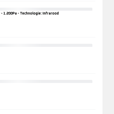
- 1.200Pa - Technologie: Infrarood
X-
Plorer
Serie
20
Aqua
RR6875
Robotstofzui
-
1.200Pa
-
SMART
Technologie:
FORCE
Infrarood
ESSENTIAL
AQUA
SILVER
ROBOT
EXPLORER
SERIE
40
WIT