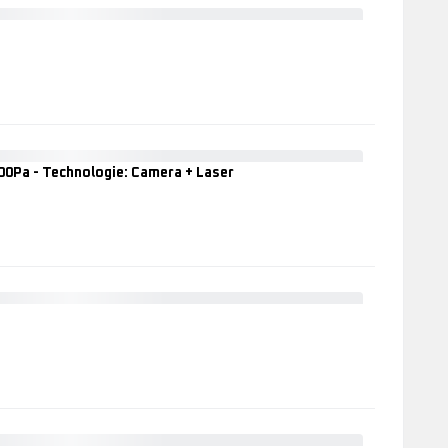
EXPLORER
SERIE
40
RR7245WH
000Pa - Technologie: Camera + Laser
X-
Plorer
Serie
80
RR7747
Robotstofzui
-
2.000Pa
-
Technologie:
EXPLORER
Camera
Serie
+
80
Laser
robotstofzui