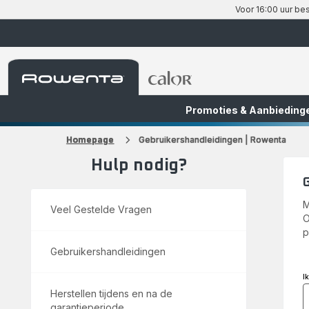
Voor 16:00 uur bes
Rowenta-
Rowenta-
startpagina
startpagina
Promoties & Aanbieding
FR
NL
Homepage
Gebruikershandleidingen | Rowenta
Hulp nodig?
M
Veel Gestelde Vragen
O
p
Gebruikershandleidingen
I
Herstellen tijdens en na de
garantieperiode