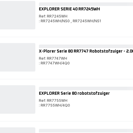
WIT
40
WIT
EXPLORER SERIE 40 RR7245WH
Ref: RR7245WH
: RR7245WH/NS0
,
RR7245WH/NS1
EXPLORER
SERIE
EXPLORER
40
SERIE
RR7245WH
40
RR7245WH
X-Plorer Serie 80 RR7747 Robotstofzuiger - 2.
Ref: RR7747WH
: RR7747WH/4Q0
X-
Plorer
X-
Serie
Plorer
80
Serie
RR7747
80
Robotstofzuiger
RR7747
EXPLORER Serie 80 robotstofzuiger
-
Robotstofzuiger
2.000Pa
-
Ref: RR7755WH
-
2.000Pa
: RR7755WH/4Q0
Technologie:
-
EXPLORER
Camera
Technologie:
Serie
EXPLORER
+
Camera
80
Serie
Laser
+
robotstofzuiger
80
Laser
robotstofzuiger