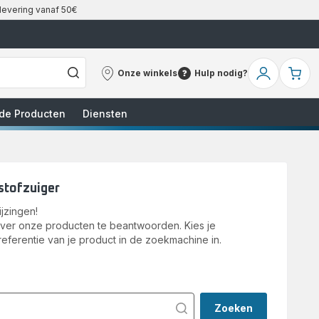
 levering vanaf 50€
Onze winkels
Hulp nodig?
Onze
Hulp
Mijn
Mi
winkels
nodig?
account
wi
de Producten
Diensten
stofzuiger
jzingen!
over onze producten te beantwoorden. Kies je
referentie van je product in de zoekmachine in.
Zoeken