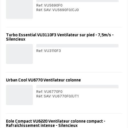
Ref: VU5690F0
Réf. SAV: VU5690F0/CJ0
Tur
Turbo
Sil
Silence
Ext
Extreme
VU
VU5690
Vent
Ventilateur
sur
Turbo Essential VU3110F3 Ventilateur sur pied - 7,5m/s -
sur
pie
Silencieux
pied
-
-
Déb
Débit
d'ai
Ref: VU3110F3
d'air
:
:
Tur
72
72
Ess
m³/
m³/min
VU3
-
-
Vent
14
14
sur
vit
vitesses
pie
-
Urban Cool VU6770 Ventilateur colonne
-
-
Ultr
Ultra-
7,5
sil
silencieux
-
Ref: VU6770F0
:
:
Sil
Réf. SAV: VU6770F0/UT1
32
Urb
32
Urban
d(B
Coo
d(B)
Cool
VU
VU6770
Vent
Ventilateur
col
colonne
Eole Compact VU6220 Ventilateur colonne compact -
Rafraîchissement intense - Silencieux