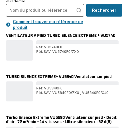
Je recherche
Rechercher
Comment trouver ma référence de
produit
VENTILATEUR À PIED TURBO SILENCE EXTREME + VU5740
Ref: VU5740F0
Réf. SAV: VU5740F0/7X0
VE
VENTILATEUR
À
À
PI
PIED
TU
TURBO
SI
SILENCE
EX
TURBO SILENCE EXTREME+ VU5840 Ventilateur sur pied
EXTREME
+
+
VU
VU5740
Ref: VU5840F0
Réf. SAV: VU5840F0/7X0
,
VU5840F0/CJ0
TU
TURBO
SI
SILENCE
EX
EXTREME+
VU
VU5840
Vent
Ventilateur
sur
Turbo Silence Extreme VU5690 Ventilateur sur pied - Débit
sur
pie
d'air : 72 m³/min - 14 vitesses - Ultra-silencieux : 32 d(B)
pied