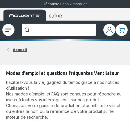
Découvrez nos 2 marques
Accueil
Accueil
Que
Rowenta
Rowenta
recherchez-
vous
?
Ouvrir
Mon
Mon
le
compte
pani
menu
Accueil
Modes d'emploi et questions fréquentes Ventilateur
Facilitez-vous la vie, gagnez du temps grâce à nos notices
d’utilisation !
Nos modes d’emploi et FAQ sont conçues pour répondre au
mieux à toutes vos interrogations sur nos produits.
Choisissez votre gamme de produit en cliquant sur le visuel
ou entrez le nom ou la référence de votre produit sur le
moteur de recherche.