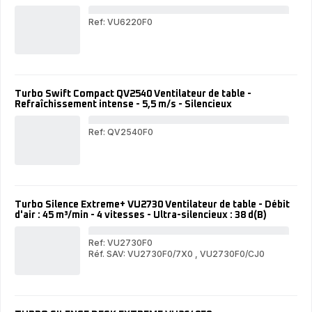
Ref: VU6220F0
Eol
Com
VU
Vent
col
com
Turbo Swift Compact QV2540 Ventilateur de table -
-
Refraîchissement intense - 5,5 m/s - Silencieux
Raf
int
-
Ref: QV2540F0
Sil
Tur
Swi
Com
QV
Vent
de
Turbo Silence Extreme+ VU2730 Ventilateur de table - Débit
tabl
d'air : 45 m³/min - 4 vitesses - Ultra-silencieux : 38 d(B)
-
Ref
int
Ref: VU2730F0
-
Réf. SAV: VU2730F0/7X0
,
VU2730F0/CJ0
Tur
5,5
Turbo
Sil
m/s
Silence
Ext
-
Extreme+
VU
Sil
VU2730
Vent
Ventilateur
de