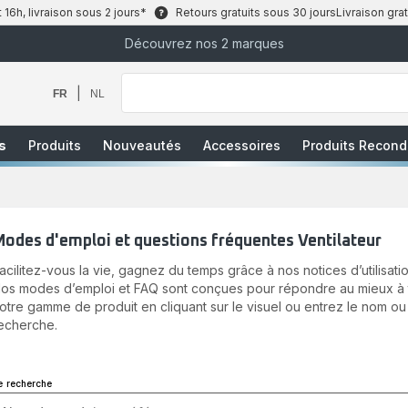
6h, livraison sous 2 jours*
Retours gratuits sous 30 jours
Livraison grat
Découvrez nos 2 marques
Que
recherchez-
vous
|
FR
NL
?
s
Produits
Nouveautés
Accessoires
Produits Recond
odes d'emploi et questions fréquentes Ventilateur
acilitez-vous la vie, gagnez du temps grâce à nos notices d’utilisatio
os modes d’emploi et FAQ sont conçues pour répondre au mieux à to
otre gamme de produit en cliquant sur le visuel ou entrez le nom ou
echerche.
e recherche