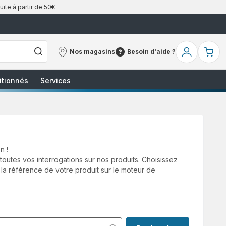
uite à partir de 50€
Nos magasins
Besoin d'aide ?
Nos
Besoin
Mon
Mo
magasins
d'aide
compte
pa
?
itionnés
Services
n !
utes vos interrogations sur nos produits. Choisissez
 la référence de votre produit sur le moteur de