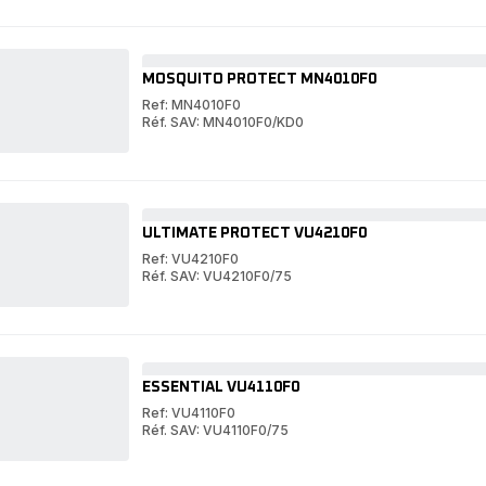
Silence
Turbo
Silence
MOSQUITO PROTECT MN4010F0
Ref: MN4010F0
Réf. SAV: MN4010F0/KD0
MOSQUITO
PROTECT
MOSQUITO
MN4010F0
PROTECT
MN4010F0
ULTIMATE PROTECT VU4210F0
Ref: VU4210F0
Réf. SAV: VU4210F0/75
ULTIMATE
PROTECT
ULTIMATE
VU4210F0
PROTECT
VU4210F0
ESSENTIAL VU4110F0
Ref: VU4110F0
Réf. SAV: VU4110F0/75
ESSENTIAL
VU4110F0
ESSENTIAL
VU4110F0