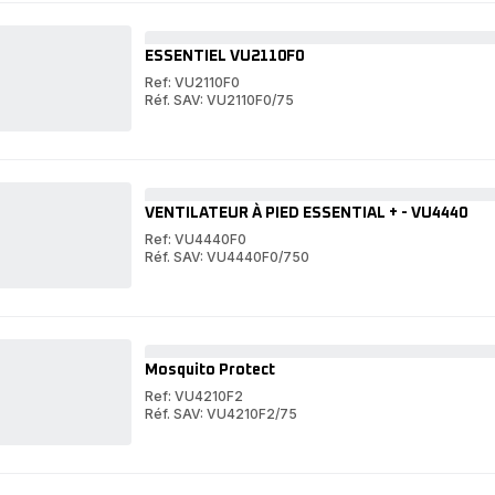
ESSENTIEL VU2110F0
Ref: VU2110F0
Réf. SAV: VU2110F0/75
ESSENTIEL
VU2110F0
ESSENTIEL
VU2110F0
VENTILATEUR À PIED ESSENTIAL + - VU4440
Ref: VU4440F0
Réf. SAV: VU4440F0/750
VENTILATEUR
À
VENTILATEUR
PIED
À
ESSENTIAL
PIED
+
ESSENTIAL
-
+
Mosquito Protect
VU4440
-
VU4440
Ref: VU4210F2
Réf. SAV: VU4210F2/75
Mosquito
Protect
Mosquito
Protect