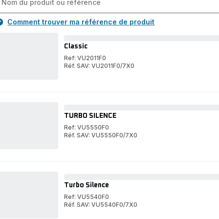
Comment trouver ma référence de produit
Classic
Ref: VU2011F0
Réf. SAV: VU2011F0/7X0
Classic
Classic
TURBO SILENCE
Ref: VU5550F0
Réf. SAV: VU5550F0/7X0
TURBO
SILENCE
TURBO
SILENCE
Turbo Silence
Ref: VU5540F0
Réf. SAV: VU5540F0/7X0
Turbo