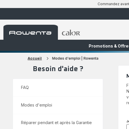
Commandez avant 1
Accueil
Accueil
Rowenta
Rowenta
Promotions & Offre
FR
NL
Accueil
Modes d'emploi | Rowenta
Besoin d'aide ?
M
F
FAQ
N
v
r
Modes d'emploi
J
Réparer pendant et après la Garantie