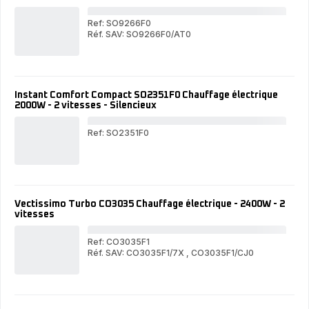
+
-
3
-
3
2
vit
2
vitesses
vit
Ref: SO9266F0
cha
vitesses
chauffage
Réf. SAV: SO9266F0/AT0
Min
Mini
Exc
Excel
Ec
Eco
Saf
Safe
SO
SO9266
Cha
Instant Comfort Compact SO2351F0 Chauffage électrique
Chauffage
élec
2000W - 2 vitesses - Silencieux
électrique
-
-
1.8
1.800W
-
Ref: SO2351F0
-
2
2
Ins
vit
vitesses
Com
Com
SO
Cha
élec
Vectissimo Turbo CO3035 Chauffage électrique - 2400W - 2
20
vitesses
-
2
vit
Ref: CO3035F1
-
Réf. SAV: CO3035F1/7X
,
CO3035F1/CJ0
Vec
Sil
Vectissimo
Tur
Turbo
CO
CO3035
Cha
Chauffage
élec
électrique
-