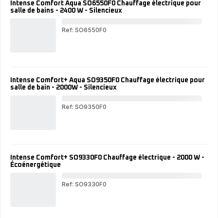
Intense Comfort Aqua SO6550F0 Chauffage électrique pour
-
24
salle de bains - 2400 W - Silencieux
2400W
-
-
2
2
vit
Ref: SO6550F0
vitesses
Int
Com
Aqu
SO
Cha
élec
Intense Comfort+ Aqua SO9350F0 Chauffage électrique pour
pou
salle de bain - 2000W - Silencieux
sall
de
bai
Ref: SO9350F0
-
Int
240
Com
W
Aqu
-
SO
Sil
Cha
élec
Intense Comfort+ SO9330F0 Chauffage électrique - 2000 W -
pou
Écoénergétique
sall
de
bai
Ref: SO9330F0
-
Int
20
Com
-
SO
Sil
Cha