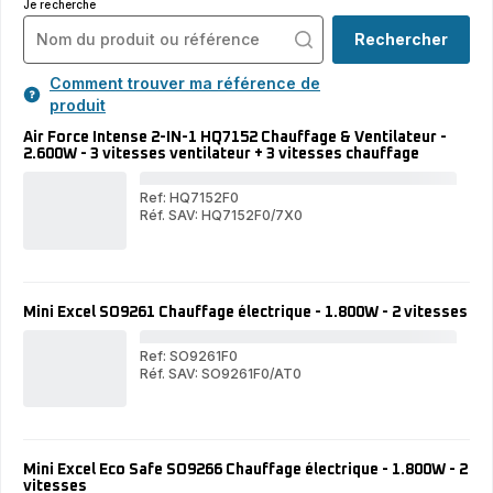
Je recherche
Rechercher
Comment trouver ma référence de
produit
Air Force Intense 2-IN-1 HQ7152 Chauffage & Ventilateur -
2.600W - 3 vitesses ventilateur + 3 vitesses chauffage
Ref: HQ7152F0
Réf. SAV: HQ7152F0/7X0
Air
Air
For
Force
Int
Intense
2-
2-
IN-
IN-
1
Mini Excel SO9261 Chauffage électrique - 1.800W - 2 vitesses
1
HQ
HQ7152
Cha
Chauffage
&
Ref: SO9261F0
&
Vent
Réf. SAV: SO9261F0/AT0
Ventilateur
Min
-
Mini
-
Exc
2.6
Excel
2.600W
SO
-
SO9261
-
Cha
3
Chauffage
3
élec
vit
électrique
vitesses
-
vent
Mini Excel Eco Safe SO9266 Chauffage électrique - 1.800W - 2
-
ventilateur
1.8
+
vitesses
1.800W