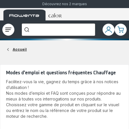
Découvrez nos 2 marques
Accueil
Accueil
Que
Rowenta
Rowenta
recherchez-
vous
?
Ouvrir
Mon
Mon
le
compte
pani
menu
Accueil
Modes d'emploi et questions fréquentes Chauffage
Facilitez-vous la vie, gagnez du temps grâce à nos notices
d’utilisation !
Nos modes d’emploi et FAQ sont conçues pour répondre au
mieux à toutes vos interrogations sur nos produits.
Choisissez votre gamme de produit en cliquant sur le visuel
ou entrez le nom ou la référence de votre produit sur le
moteur de recherche.