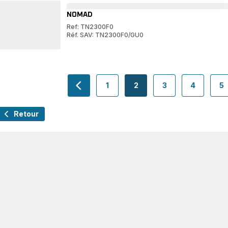
NOMAD
Ref: TN2300F0
Réf. SAV: TN2300F0/GU0
NOMAD
NOMAD
1
2
3
4
5
navigation.pagination.actions.prev
-
-
-
-
-
navigation.pagination.a11y.page
navigation.pagination.a1
navigation.pagina
navigatio
n
Retour