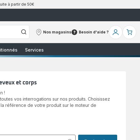
uite à partir de 50€
Nos magasins
Besoin d'aide ?
Nos
Besoin
Mon
Mo
magasins
d'aide
compte
pa
?
itionnés
Services
eveux et corps
n !
utes vos interrogations sur nos produits. Choisissez
 la référence de votre produit sur le moteur de