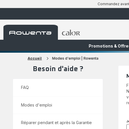
Commandez avant 1
Accueil
Accueil
Rowenta
Rowenta
Promotions & Offre
FR
NL
Accueil
Modes d'emploi | Rowenta
Besoin d'aide ?
F
FAQ
N
v
r
Modes d'emploi
J
Réparer pendant et après la Garantie