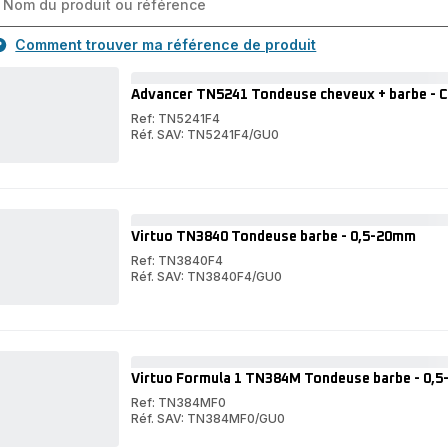
Comment trouver ma référence de produit
Advancer TN5241 Tondeuse cheveux + barbe - C
Ref: TN5241F4
Réf. SAV: TN5241F4/GU0
Advancer
TN5241
Advancer
Tondeuse
TN5241
cheveux
Tondeuse
+
cheveux
barbe
+
Virtuo TN3840 Tondeuse barbe - 0,5-20mm
-
barbe
Cheveux
-
Ref: TN3840F4
:
Cheveux
Réf. SAV: TN3840F4/GU0
0,5-
:
Virtuo
30mm
0,5-
TN3840
Virtuo
-
30mm
Tondeuse
TN3840
Barbe
-
barbe
Tondeuse
:
Barbe
-
barbe
1-
:
0,5-
-
15mm
1-
Virtuo Formula 1 TN384M Tondeuse barbe - 0,
20mm
0,5-
15mm
20mm
Ref: TN384MF0
Réf. SAV: TN384MF0/GU0
Virtuo