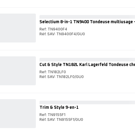
Formula
Virtuo
1
Formula
TN384M
1
Tondeuse
TN384M
barbe
Tondeuse
Selectium 8-in-1 TN9400 Tondeuse multiusage -
-
barbe
0,5-
-
Ref: TN9400F4
20mm
0,5-
Réf. SAV: TN9400F4/GU0
20mm
Selectium
8-
Selectium
in-
8-
1
in-
TN9400
1
Tondeuse
TN9400
Cut & Style TN182L Karl Lagerfeld Tondeuse c
multiusage
Tondeuse
-
multiusage
Ref: TN182LF0
11
-
Réf. SAV: TN182LF0/GU0
accessoires
11
Cut
accessoires
&
Cut
Style
&
TN182L
Style
Karl
TN182L
Lagerfeld
Karl
Trim & Style 9-en-1
Tondeuse
Lagerfeld
cheveux
Tondeuse
Ref: TN9155F1
-
cheveux
Réf. SAV: TN9155F1/GU0
1-
-
Trim
3-
1-
&
Trim
5mm
3-
Style
&