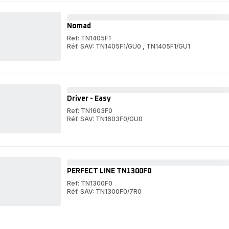
5mm
9-
Style
en-
9-
1
en-
Nomad
1
Ref: TN1405F1
Réf. SAV: TN1405F1/GU0
,
TN1405F1/GU1
Nomad
Nomad
Driver - Easy
Ref: TN1603F0
Réf. SAV: TN1603F0/GU0
Driver
-
Driver
Easy
-
Easy
PERFECT LINE TN1300F0
Ref: TN1300F0
Réf. SAV: TN1300F0/7R0
PERFECT
LINE
PERFECT
TN1300F0
LINE
TN1300F0