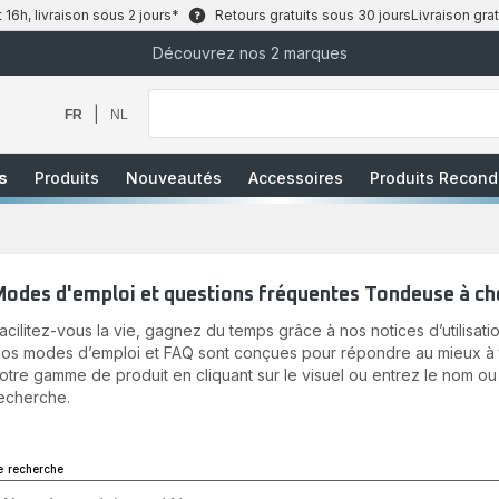
6h, livraison sous 2 jours*
Retours gratuits sous 30 jours
Livraison grat
Découvrez nos 2 marques
Que
recherchez-
vous
|
FR
NL
?
s
Produits
Nouveautés
Accessoires
Produits Recond
Modes d'emploi et questions fréquentes Tondeuse à ch
acilitez-vous la vie, gagnez du temps grâce à nos notices d’utilisatio
os modes d’emploi et FAQ sont conçues pour répondre au mieux à to
otre gamme de produit en cliquant sur le visuel ou entrez le nom ou
echerche.
e recherche