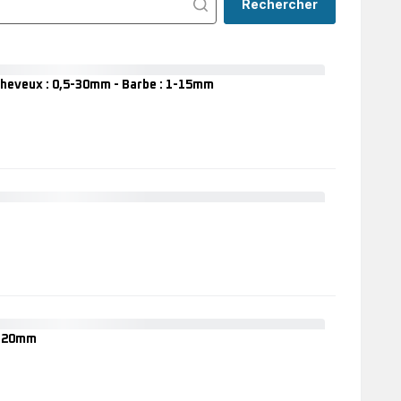
Rechercher
heveux : 0,5-30mm - Barbe : 1-15mm
Advancer
TN5241
Tondeuse
cheveux
+
barbe
-
Cheveux
:
0,5-
Virtuo
30mm
TN3840
-
Tondeuse
Barbe
barbe
:
-
1-
0,5-
15mm
20mm
5-20mm
Virtuo
Formula
1