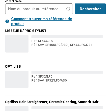
Je recherche
Rechercher
Comment trouver ma référence de
produit
LISSEUR K/ PRO STYLIST
Ref: SF466LF0
Réf. SAV: SF466LF0/D80
,
SF466LF0/D81
LI
LISSEUR
K/
K/
PR
PRO
ST
STYLIST
OPTILISS II
Ref: SF321LF0
Réf. SAV: SF321LF0/AS0
OPT
OPTILISS
II
II
Optiliss Hair Straightener, Ceramic Coating, Smooth Hair