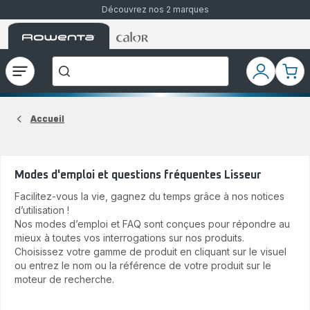
Découvrez nos 2 marques
Accueil
Accueil
Que
Rowenta
Rowenta
recherchez-
vous
?
Ouvrir
Mon
Mon
le
compte
pani
menu
Accueil
Modes d'emploi et questions fréquentes Lisseur
Facilitez-vous la vie, gagnez du temps grâce à nos notices
d’utilisation !
Nos modes d’emploi et FAQ sont conçues pour répondre au
mieux à toutes vos interrogations sur nos produits.
Choisissez votre gamme de produit en cliquant sur le visuel
ou entrez le nom ou la référence de votre produit sur le
moteur de recherche.