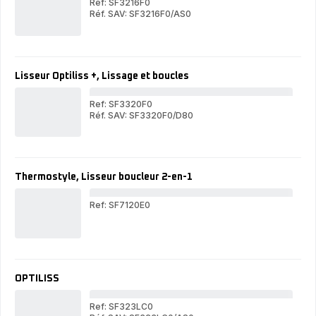
Ref: SF3216F0
Réf. SAV: SF3216F0/AS0
Opti
Optiliss
Hai
Hair
Stra
Straightener,
Cer
Ceramic
Coa
Coating,
Smo
Lisseur Optiliss +, Lissage et boucles
Smooth
Hai
Hair
Ref: SF3320F0
Réf. SAV: SF3320F0/D80
Lis
Lisseur
Opti
Optiliss
+,
+,
Lis
Lissage
et
et
bou
Thermostyle, Lisseur boucleur 2-en-1
boucles
Ref: SF7120E0
The
Lis
bou
2-
en-
1
OPTILISS
Ref: SF323LC0