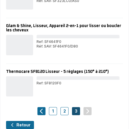
Réf. SAV: SF323LC0/AS0
OPT
OPTILISS
Glam & Shine, Lisseur, Appareil 2-en-1 pour lisser ou boucler
les cheveux
Ref: SF4641F0
Réf. SAV: SF4641F0/D80
Gl
Glam
&
&
Shi
Shine,
Liss
Lisseur,
App
Appareil
2-
Thermocare SF8120 Lisseur - 5 réglages (150° à 210°)
2-
en-
en-
1
1
pou
Ref: SF8120F0
pour
liss
lisser
The
ou
ou
SF8
bou
boucler
Lis
les
les
-
che
cheveux
5
1
2
3
rég
navigation.pagination.actions.prev
-
-
-
navigation.paginati
(15
navigation.pagination.a11y.page
navigation.pagination.a11y.pag
navigation.pagination.a11
à
210
Retour