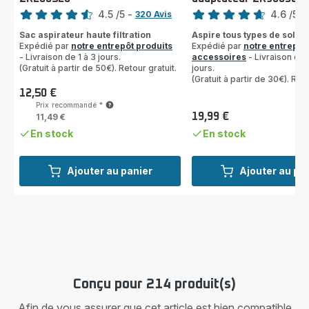
Note
Note
4.5
/5
-
4.6
/5
-
320 Avis
ratings.4.5
ratings.4.6
Sac aspirateur haute filtration
Aspire tous types de sols
Expédié par
notre entrepôt produits
Expédié par
notre entrepôt
- Livraison de 1 à 3 jours.
accessoires
- Livraison de 
(Gratuit à partir de 50€). Retour gratuit.
jours.
(Gratuit à partir de 30€). Reto
12,50 €
Prix
Prix recommandé
*
19,99 €
11,49 €
Prix
En stock
En stock
Ajouter au panier
Ajouter au pa
Conçu pour 214 produit(s)
Afin de vous assurer que cet article est bien compatible