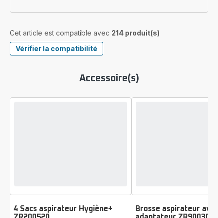
Cet article est compatible avec
214 produit(s)
Vérifier la compatibilité
Accessoire(s)
4 Sacs aspirateur Hygiène+
Brosse aspirateur ave
ZR200520
adaptateur ZR900301