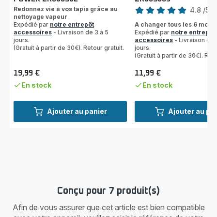
Note
Redonnez vie à vos tapis grâce au
4.8
/5
-
nettoyage vapeur
ratings.4.8
Expédié par
notre entrepôt
A changer tous les 6 mois
accessoires
- Livraison de 3 à 5
Expédié par
notre entrepôt
jours.
accessoires
- Livraison de 
(Gratuit à partir de 30€). Retour gratuit.
jours.
(Gratuit à partir de 30€). Reto
19,99 €
11,99 €
Prix
Prix
En stock
En stock
Ajouter au panier
Ajouter au pa
Conçu pour 7 produit(s)
Afin de vous assurer que cet article est bien compatible