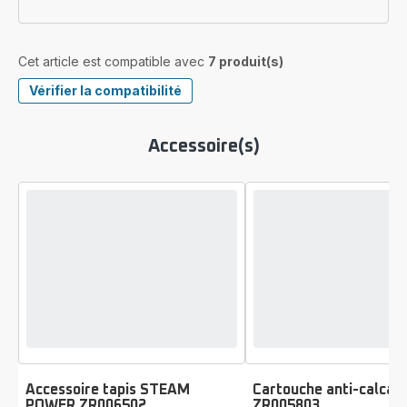
Cet article est compatible avec
7 produit(s)
Vérifier la compatibilité
Accessoire(s)
Accessoire tapis STEAM
Cartouche anti-calcair
POWER ZR006502
ZR005803