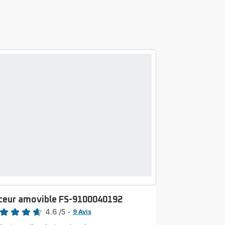
ceur amovible FS-9100040192
4.6
/5
-
9 Avis
ngs.4.6