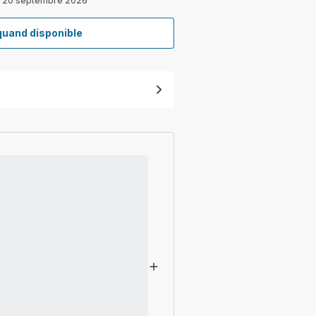
é : 20 septembre 2026
quand disponible
Filtre
lavable
Dual
Force
2en1
ZR005203