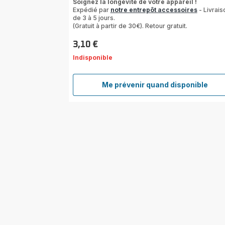
Soignez la longévité de votre appareil !
5
Expédié par
notre entrepôt accessoires
- Livrais
étoiles
de 3 à 5 jours.
(moyenne)
(Gratuit à partir de 30€). Retour gratuit.
3,10 €
Prix
Indisponible
Me prévenir quand disponible
Filtre
mousse
FS-
9100033242