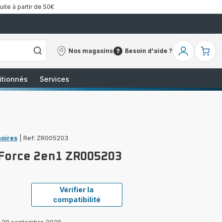
uite à partir de 50€
Nos magasins
Besoin d'aide ?
Nos
Besoin
Mon
Mo
magasins
d'aide
compte
pa
?
itionnés
Services
soires
|
Ref: ZR005203
l Force 2en1 ZR005203
Vérifier la
compatibilité