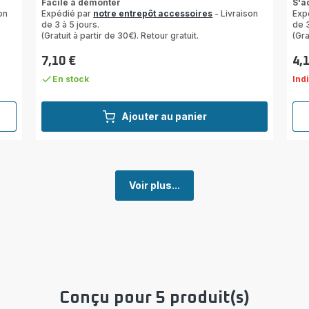
Facile à démonter
S'a
on
Expédié par
notre entrepôt accessoires
- Livraison
Exp
de 3 à 5 jours.
de 3
(Gratuit à partir de 30€). Retour gratuit.
(Gra
7,10 €
4,
Prix
Prix
En stock
Ind
Ajouter au panier
Voir plus...
Conçu pour 5 produit(s)