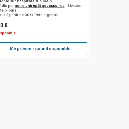
dapte sur l'aspirateur à main
édié par
notre entrepôt accessoires
- Livraison
 à 5 jours.
tuit à partir de 30€). Retour gratuit.
10 €
isponible
Me prévenir quand disponible
Suceur
amovible
FS-
9100040192