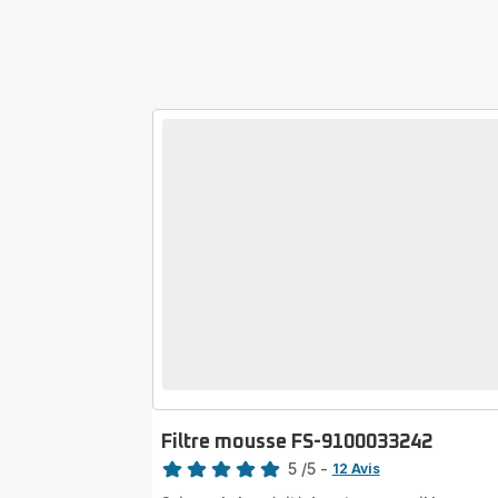
Filtre mousse FS-9100033242
Note
5
/5
-
12 Avis
Avis