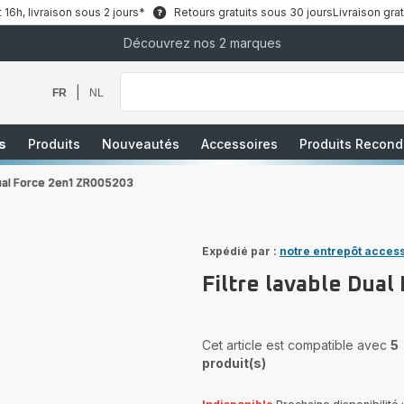
6h, livraison sous 2 jours*
Retours gratuits sous 30 jours
Livraison grat
Découvrez nos 2 marques
Que
recherchez-
vous
|
FR
NL
?
s
Produits
Nouveautés
Accessoires
Produits Recond
 Dual Force 2en1 ZR005203
Expédié par :
notre entrepôt acces
Filtre lavable Dua
Cet article est compatible avec
5
produit(s)