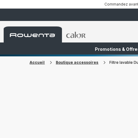
Commandez avant 1
Accueil
Accueil
Rowenta
Rowenta
Promotions & Offre
FR
NL
Accueil
Boutique accessoires
Filtre lavable