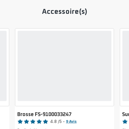
Accessoire(s)
Brosse FS-9100033247
Su
Note
Note
4.8
/5
-
9 Avis
ratings.4.8
rati