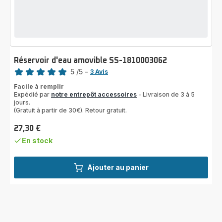
Réservoir d'eau amovible SS-1810003062
Note
5
/5
-
3 Avis
Avis
Facile à remplir
5
Expédié par
notre entrepôt accessoires
- Livraison de 3 à 5
étoiles
jours.
(moyenne)
(Gratuit à partir de 30€). Retour gratuit.
27,30 €
Prix
En stock
Ajouter au panier