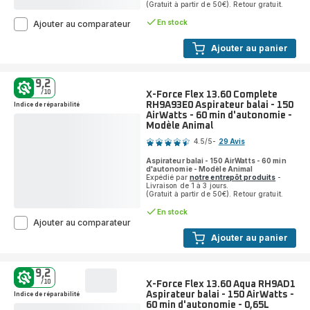
(Gratuit à partir de 50€). Retour gratuit.
En stock
X-
Ajouter au comparateur
Force
Flex
Ajouter au panier
16.60
Aqua
RH9CD9E0
9,2
Aspirateur
/10
X-Force Flex 13.60 Complete
balai
RH9A93E0 Aspirateur balai - 150
Indice de réparabilité
-
AirWatts - 60 min d'autonomie -
315
Modèle Animal
Note
AirWatts
4.5
/5
-
29 Avis
-
ratings.4.5
120
Aspirateur balai - 150 AirWatts - 60 min
min
d'autonomie - Modèle Animal
Expédié par
notre entrepôt produits
-
d'autonomie
Livraison de 1 à 3 jours.
(Gratuit à partir de 50€). Retour gratuit.
En stock
X-
Ajouter au comparateur
Force
Ajouter au panier
Flex
13.60
Complete
9,2
RH9A93E0
/10
X-Force Flex 13.60 Aqua RH9AD1
Aspirateur
Aspirateur balai - 150 AirWatts -
Indice de réparabilité
balai
60 min d'autonomie - 0,65L
Note