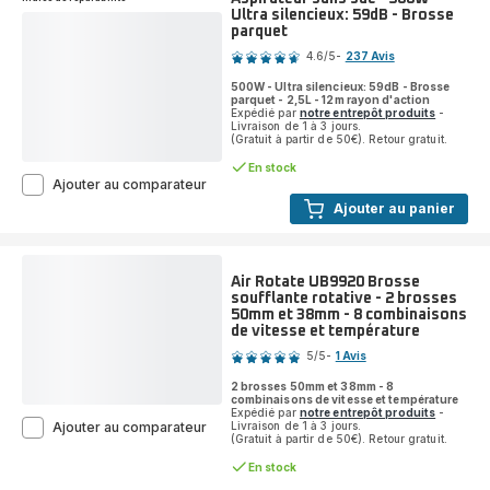
Pressing
Ultra silencieux: 59dB - Brosse
550
parquet
Note
g/min
-
4.6
/5
-
237 Avis
ratings.4.6
5
500W - Ultra silencieux: 59dB - Brosse
préréglages
parquet - 2,5L - 12m rayon d'action
Expédié par
notre entrepôt produits
-
Livraison de 1 à 3 jours.
(Gratuit à partir de 50€). Retour gratuit.
En stock
Silence
Ajouter au comparateur
Force
Ajouter au panier
EffiTech
RO7935
Aspirateur
sans
Air Rotate UB9920 Brosse
sac
soufflante rotative - 2 brosses
-
50mm et 38mm - 8 combinaisons
500W
de vitesse et température
Note
-
5
/5
-
1 Avis
Ultra
Avis
silencieux:
2 brosses 50mm et 38mm - 8
5
59dB
combinaisons de vitesse et température
-
étoiles
Expédié par
notre entrepôt produits
-
Air
Livraison de 1 à 3 jours.
Ajouter au comparateur
Brosse
(moyenne)
(Gratuit à partir de 50€). Retour gratuit.
Rotate
parquet
UB9920
En stock
Brosse