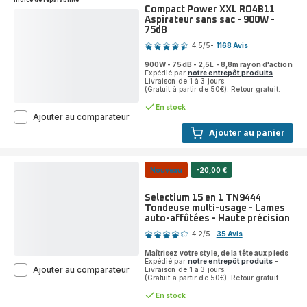
Indice de réparabilité
Compact Power XXL RO4B11
Aspirateur sans sac - 900W -
75dB
Note
4.5
/5
-
1168 Avis
ratings.4.5
900W - 75dB - 2,5L - 8,8m rayon d'action
Expédié par
notre entrepôt produits
-
Livraison de 1 à 3 jours.
(Gratuit à partir de 50€). Retour gratuit.
En stock
Compact
Ajouter au comparateur
Power
Ajouter au panier
XXL
RO4B11
Aspirateur
Nouveau
-20,00 €
sans
sac
-
Selectium 15 en 1 TN9444
900W
Tondeuse multi-usage - Lames
-
auto-affûtées - Haute précision
Note
75dB
4.2
/5
-
35 Avis
ratings.4.2
Maîtrisez votre style, de la tête aux pieds
Expédié par
notre entrepôt produits
-
Selectium
Ajouter au comparateur
Livraison de 1 à 3 jours.
(Gratuit à partir de 50€). Retour gratuit.
15
en
En stock
1