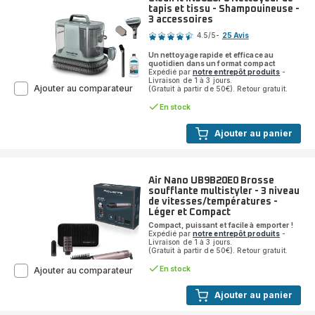
tapis et tissu - Shampouineuse -
3 accessoires
Note
4.5
/5
-
25 Avis
ratings.4.5
Un nettoyage rapide et efficace au
quotidien dans un format compact
Expédié par
notre entrepôt produits
-
Livraison de 1 à 3 jours.
Clean
Ajouter au comparateur
(Gratuit à partir de 50€). Retour gratuit.
It
En stock
IN3020F0
Nettoyeur
de
Ajouter au panier
tapis
et
tissu
-
Air Nano UB9B20E0 Brosse
Shampouineuse
soufflante multistyler - 3 niveau
-
de vitesses/températures -
3
Léger et Compact
accessoires
Compact, puissant et facile à emporter !
Expédié par
notre entrepôt produits
-
Livraison de 1 à 3 jours.
(Gratuit à partir de 50€). Retour gratuit.
En stock
Air
Ajouter au comparateur
Nano
UB9B20E0
Ajouter au panier
Brosse
soufflante