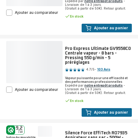
Expédié par
notre entrepôt produits
-
Livraison de 1 à 3 jours.
(Gratuit à partir de 50€). Retour gratuit.
X-
Ajouter au comparateur
En stock
Force
Flex 12.60
Neo
Ajouter au panier
RH9L55E0
Aspirateur
balai
-
Pro Express Ultimate GV9558C0
150
Centrale vapeur - 8 bars -
AirWatts
Pressing 550 g/min - 5
-
préréglages
Note
60
4.7
/5
-
103 Avis
min
ratings.4.7
d'autonomie
Vapeur puissante pour une efficacité et
-
des performances professionnelles
Expédié par
notre entrepôt produits
-
Modèle
Pro
Livraison de 1 à 3 jours.
Ajouter au comparateur
Allergie
(Gratuit à partir de 50€). Retour gratuit.
Express
Ultimate
En stock
GV9558C0
Centrale
Ajouter au panier
vapeur
-
8
9,2
bars
/10
Silence Force EffiTech RO7935
-
Aspirateur sans sac - 500W -
Indice de réparabilité