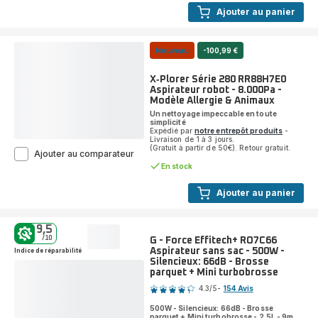
soufflante
Ajouter au panier
rotative
-
2
brosses
Nouveau
-100,99 €
50mm
et
X‑Plorer Série 280 RR88H7E0
38mm
Aspirateur robot - 8.000Pa -
-
Modèle Allergie & Animaux
8
Un nettoyage impeccable en toute
combinaisons
simplicité
de
Expédié par
notre entrepôt produits
-
Livraison de 1 à 3 jours.
vitesse
(Gratuit à partir de 50€). Retour gratuit.
et
X‑Plorer
Ajouter au comparateur
température
Série
En stock
280
RR88H7E0
Ajouter au panier
Aspirateur
robot
-
9,5
8.000Pa
/10
G - Force Effitech+ RO7C66
-
Aspirateur sans sac - 500W -
Indice de réparabilité
Modèle
Silencieux: 66dB - Brosse
Allergie
parquet + Mini turbobrosse
Note
&
4.3
/5
-
154 Avis
Animaux
ratings.4.3
500W - Silencieux: 66dB - Brosse
parquet + Mini turbobrosse - 2,5L - 9m