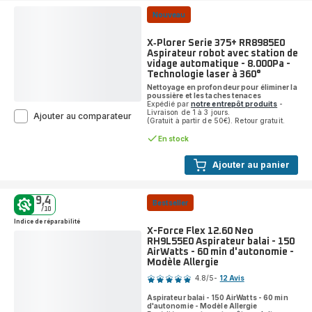
Nouveau
X‑Plorer Serie 375+ RR8985E0
Aspirateur robot avec station de
vidage automatique - 8.000Pa -
Technologie laser à 360°
Nettoyage en profondeur pour éliminer la
poussière et les taches tenaces
Expédié par
notre entrepôt produits
-
Livraison de 1 à 3 jours.
X‑Plorer
Ajouter au comparateur
(Gratuit à partir de 50€). Retour gratuit.
Serie
375+
En stock
RR8985E0
Aspirateur
Ajouter au panier
robot
avec
station
9,4
Bestseller
de
/10
vidage
Indice de réparabilité
automatique
X-Force Flex 12.60 Neo
-
RH9L55E0 Aspirateur balai - 150
8.000Pa
AirWatts - 60 min d'autonomie -
-
Modèle Allergie
Note
Technologie
4.8
/5
-
12 Avis
laser
ratings.4.8
à
Aspirateur balai - 150 AirWatts - 60 min
360°
d'autonomie - Modèle Allergie