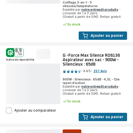
Coiffage 3-en-1 - 3
4
vitesses/températures
étoiles
Expédié par
notre entrepôt produits
-
Livraison de 1 à 3 jours.
(moyenne)
(Gratuit à partir de 50€). Retour gratuit.
En stock
Ajouter au panier
8,9
/10
G -Force Max Silence RO6136
Aspirateur avec sac - 900W -
Indice de réparabilité
Silencieux : 65dB
Note
4.4
/5
-
257 Avis
ratings.4.4
900W - Silencieux : 65dB - 4,5L - 12m
rayon d'action
Expédié par
notre entrepôt produits
-
Livraison de 1 à 3 jours.
(Gratuit à partir de 50€). Retour gratuit.
En stock
G
Ajouter au comparateur
-
Ajouter au panier
Force
Max
Silence