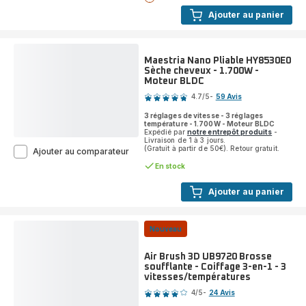
Ajouter au panier
Maestria Nano Pliable HY8530E0
Sèche cheveux - 1.700W -
Moteur BLDC
Note
4.7
/5
-
59 Avis
ratings.4.7
3 réglages de vitesse - 3 réglages
température - 1.700W - Moteur BLDC
Expédié par
notre entrepôt produits
-
Livraison de 1 à 3 jours.
(Gratuit à partir de 50€). Retour gratuit.
Maestria
Ajouter au comparateur
Nano
En stock
Pliable
HY8530E0
Ajouter au panier
Sèche
cheveux
-
1.700W
Nouveau
-
Moteur
Air Brush 3D UB9720 Brosse
BLDC
soufflante - Coiffage 3-en-1 - 3
vitesses/températures
Note
4
/5
-
24 Avis
Avis