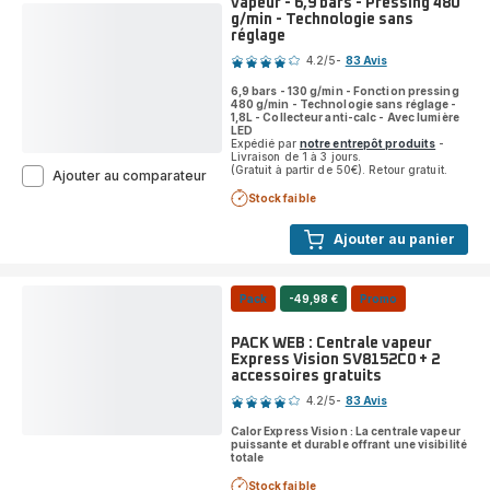
vapeur - 6,9 bars - Pressing 480
-
g/min - Technologie sans
40
réglage
Note
min
autonomie
4.2
/5
-
83 Avis
ratings.4.2
-
6,9 bars - 130 g/min - Fonction pressing
0,25L
480 g/min - Technologie sans réglage -
1,8L - Collecteur anti-calc - Avec lumière
LED
Expédié par
notre entrepôt produits
-
Livraison de 1 à 3 jours.
(Gratuit à partir de 50€). Retour gratuit.
Express
Ajouter au comparateur
Vision
Stock faible
SV8152
Centrale
Ajouter au panier
vapeur
-
6,9
bars
Pack
-49,98 €
Promo
-
Pressing
PACK WEB : Centrale vapeur
480
Express Vision SV8152C0 + 2
g/min
accessoires gratuits
Note
-
Technologie
4.2
/5
-
83 Avis
ratings.4.2
sans
Calor Express Vision : La centrale vapeur
réglage
puissante et durable offrant une visibilité
totale
Stock faible