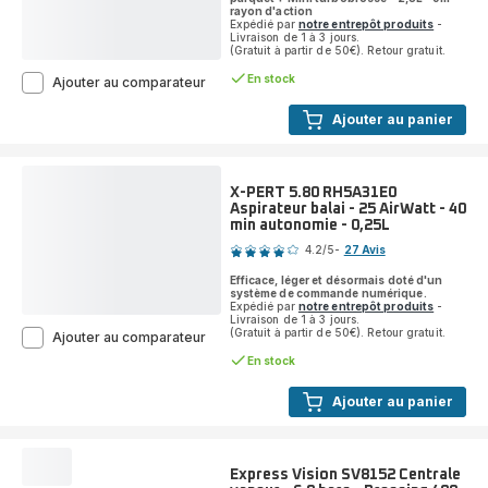
rayon d'action
Expédié par
notre entrepôt produits
-
Livraison de 1 à 3 jours.
(Gratuit à partir de 50€). Retour gratuit.
En stock
G
Ajouter au comparateur
-
Force
Ajouter au panier
Effitech+
RO7C66
Aspirateur
sans
X-PERT 5.80 RH5A31E0
sac
Aspirateur balai - 25 AirWatt - 40
-
min autonomie - 0,25L
Note
500W
4.2
/5
-
27 Avis
-
ratings.4.2
Silencieux:
Efficace, léger et désormais doté d'un
66dB
système de commande numérique.
Expédié par
notre entrepôt produits
-
-
Livraison de 1 à 3 jours.
Brosse
(Gratuit à partir de 50€). Retour gratuit.
X-
Ajouter au comparateur
parquet
PERT
+
En stock
5.80
Mini
RH5A31E0
turbobrosse
Ajouter au panier
Aspirateur
balai
-
25
Express Vision SV8152 Centrale
AirWatt