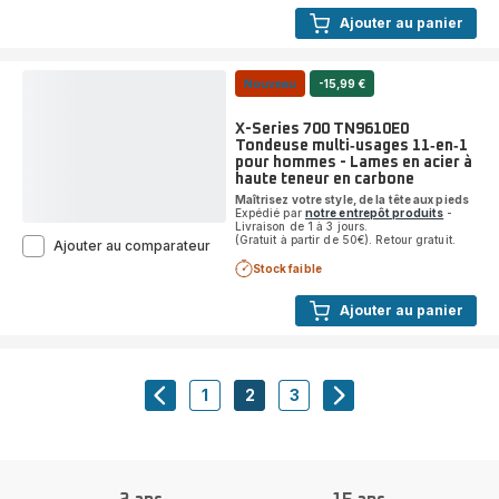
TN9444
Ajouter au panier
Tondeuse
multi-
usage
-
Nouveau
-15,99 €
Lames
auto-
X-Series 700 TN9610E0
affûtées
Tondeuse multi‑usages 11‑en‑1
-
pour hommes - Lames en acier à
Haute
haute teneur en carbone
précision
Maîtrisez votre style, de la tête aux pieds
Expédié par
notre entrepôt produits
-
Livraison de 1 à 3 jours.
(Gratuit à partir de 50€). Retour gratuit.
X-
Ajouter au comparateur
Series
Stock faible
700
TN9610E0
Ajouter au panier
Tondeuse
multi‑usages
11‑en‑1
pour
hommes
1
2
3
navigation.pagination.actions.prev
-
-
-
navigation.paginati
-
Lames
navigation.pagination.a11y.page
navigation.pagination.a11y.pag
navigation.pagination.a11
en
acier
à
haute