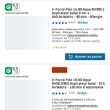
multistyler
9,3
-
/10
X-Force Flex 14.80 Aqua RH9BC1
3
Aspirateur balai 2-en-1 -
Indice de réparabilité
niveau
240 AirWatts - 90 min - Allergie
Note
de
4.6
/5
-
104 Avis
vitesses/températures
ratings.4.6
-
Aspirateur balai sans fil 2-en-1 - 240 AW -
Léger
90 min - Allergie - Tête Aqua
et
Expédié par
notre entrepôt produits
-
Livraison de 1 à 3 jours.
Compact
(Gratuit à partir de 50€). Retour gratuit.
En stock
Ajouter au panier
9,5
Nouveau
/10
Indice de réparabilité
X-Force Flex 16.60 Aqua
RH9CD9E0 Aspirateur balai - 315
AirWatts - 120 min d'autonomie
Note
4.4
/5
-
62 Avis
ratings.4.4
2 X PLUS DE PUISSANCE 2 X PLUS
D’AUTONOMIE*
Expédié par
notre entrepôt produits
-
Livraison de 1 à 3 jours.