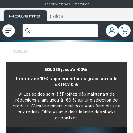
Découvrez nos 2 marques
Accueil
Accueil
Que
Rowenta
Rowenta
recherchez-
vous
?
Ouvrir
Mon
Mon
le
compte
pani
menu
Accueil
SOLDES jusqu'à -60% !
Profitez de 10% supplémentaires grâce au code
EXTRA10 🔥
🎉 Les soldes sont là ! Profitez dès maintenant de
réductions allant jusqu'à -60 % sur une sélection de
produits. C'est le moment idéal pour vous faire plaisir à
prix réduits. Offre valable dans la limite des stocks
disponibles.