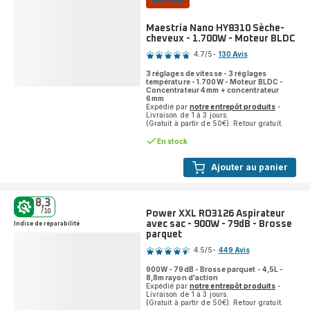
Nouveau
RO6136
Aspirateur
avec
Maestria Nano HY8310 Sèche-
sac
cheveux - 1.700W - Moteur BLDC
Note
-
4.7
/5
-
130 Avis
900W
ratings.4.7
-
3 réglages de vitesse - 3 réglages
Silencieux
température - 1.700W - Moteur BLDC -
:
Concentrateur 4 mm + concentrateur
6 mm
65dB
Expédié par
notre entrepôt produits
-
Livraison de 1 à 3 jours.
(Gratuit à partir de 50€). Retour gratuit.
En stock
Ajouter au panier
8,3
/10
Power XXL RO3126 Aspirateur
avec sac - 900W - 79dB - Brosse
Indice de réparabilité
parquet
Note
4.5
/5
-
449 Avis
ratings.4.5
900W - 79dB - Brosse parquet - 4,5L -
8,8m rayon d'action
Expédié par
notre entrepôt produits
-
Livraison de 1 à 3 jours.
(Gratuit à partir de 50€). Retour gratuit.