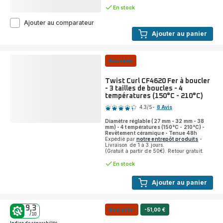
En stock
Power
Ajouter au comparateur
XXL
Ajouter au panier
RO3126
Aspirateur
avec
Nouveau
sac
-
900W
Twist Curl CF4620 Fer à boucler
-
- 3 tailles de boucles - 4
79dB
températures (150°C - 210°C)
Note
-
4.3
/5
-
8 Avis
Brosse
ratings.4.3
parquet
Diamètre réglable (27 mm - 32 mm - 38
mm) - 4 températures (150°C - 210°C) -
Revêtement céramique - Tenue 48h
Expédié par
notre entrepôt produits
-
Livraison de 1 à 3 jours.
(Gratuit à partir de 50€). Retour gratuit.
En stock
Ajouter au panier
9,3
Bestseller
-51,00 €
/10