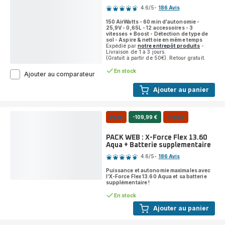
-
150
4.6
/5
-
186 Avis
ratings.4.6
AirWatts
150 AirWatts - 60 min d'autonomie -
-
25,9V - 0,65L - 12 accessoires - 3
60
vitesses + Boost - Détection de type de
min
sol - Aspire & nettoie en même temps
Expédié par
notre entrepôt produits
-
d'autonomie
Livraison de 1 à 3 jours.
-
(Gratuit à partir de 50€). Retour gratuit.
Modèle
En stock
Animal
X-
Ajouter au comparateur
Force
Ajouter au panier
Flex
13.60
Aqua
RH9AD1
Pack
-109,99 €
Promo
Aspirateur
balai
PACK WEB : X-Force Flex 13.60
-
Aqua + Batterie supplementaire
150
Note
AirWatts
4.6
/5
-
186 Avis
-
ratings.4.6
60
Puissance et autonomie maximales avec
l’X-Force Flex 13.60 Aqua et sa batterie
min
supplémentaire !
d'autonomie
-
En stock
0,65L
Ajouter au panier