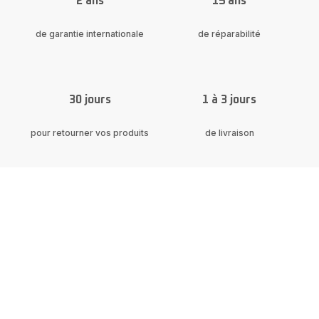
2 ans
15 ans
teneur
en
carbone
de garantie internationale
de réparabilité
30 jours
1 à 3 jours
pour retourner vos produits
de livraison