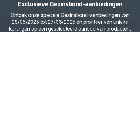
Exclusieve Gezinsbond-aanbiedingen
Ontdek onze speciale Gezinsbond-aanbiedingen van
28/05/2025 tot 27/06/2025 en profiteer van unieke
kortingen op een geselecteerd aanbod van producten,
zolang de voorraad strekt.
Zie hieronder de promotiecodes.
Steelstofzuiger X-Force Flex
De stofzuiger die zich buigt, zodat jij het niet hoeft te
doen.
Ontdek de kracht en flexibiliteit van de X-Force Flex! Het
flexibele handvat maakt het gemakkelijk om onder
meubels en in lastige hoeken te reinigen, en biedt
optimale wendbaarheid en uitstekende prestaties bij elke