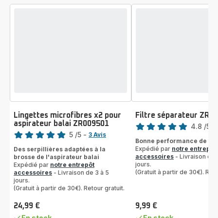
Lingettes microfibres x2 pour
Filtre séparateur ZR0
Note
aspirateur balai ZR009501
Note
4.8
/5
-
5
/5
-
3 Avis
ratings.4.8
Bonne performance de filt
Avis
Expédié par
notre entrepôt
Des serpillières adaptées à la
5
accessoires
- Livraison de 
brosse de l'aspirateur balai
étoiles
jours.
Expédié par
notre entrepôt
(Gratuit à partir de 30€). Reto
(moyenne)
accessoires
- Livraison de 3 à 5
jours.
(Gratuit à partir de 30€). Retour gratuit.
24,99 €
9,99 €
Prix
Prix
En stock
En stock