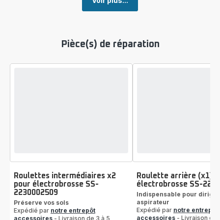
Voir plus...
Pièce(s) de réparation
Roulettes intermédiaires x2
Roulette arrière (x1)
pour électrobrosse SS-
électrobrosse SS-223
2230002509
Indispensable pour diriger
aspirateur
Préserve vos sols
Expédié par
notre entrepôt
Expédié par
notre entrepôt
accessoires
- Livraison de 
accessoires
- Livraison de 3 à 5