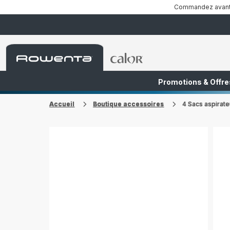
Commandez avant 1
Accueil
Accueil
Rowenta
Rowenta
Promotions & Offre
FR
NL
Accueil
Boutique accessoires
4 Sacs aspira