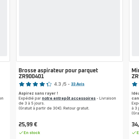
Brosse aspirateur pour parquet
Mi
ZR900401
ZR
Note
Note
4.3
/5
-
33 Avis
ratings.4.3
rati
Aspirez sans rayer !
Idé
on
Expédié par
notre entrepôt accessoires
- Livraison
can
de 3 à 5 jours.
Exp
(Gratuit à partir de 30€). Retour gratuit.
à 3 
(Gra
25,99 €
34
Prix
Prix
En stock
E