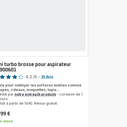
ni turbo brosse pour aspirateur
900601
4.2
/5
-
35 Avis
ngs.4.2
ale pour nettoyer les surfaces textiles comme
apés, rideaux, moquettes, tapis…
édié par
notre entrepôt produits
- Livraison de 1
jours.
tuit à partir de 50€). Retour gratuit.
,99 €
n stock