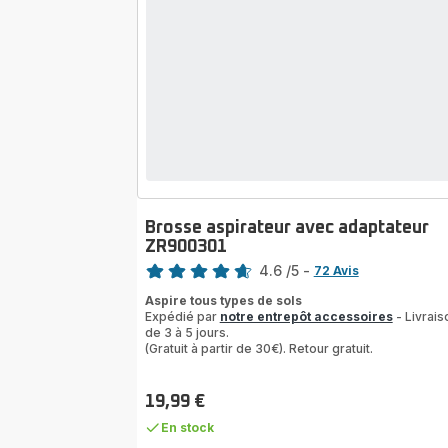
Brosse aspirateur avec adaptateur
ZR900301
Note
4.6
/5
-
72 Avis
ratings.4.6
Aspire tous types de sols
Expédié par
notre entrepôt accessoires
- Livrais
de 3 à 5 jours.
(Gratuit à partir de 30€). Retour gratuit.
19,99 €
Prix
En stock