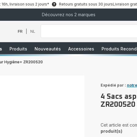
6h, livraison sous 2 jours*
Retours gratuits sous 30 jours
Livraison grat
Découvrez nos 2 marques
Que
recherchez-
vous
|
FR
NL
?
s
Produits
Nouveautés
Accessoires
Produits Recond
teur Hygiène+ ZR200520
Expédié par :
notre
4 Sacs as
ZR200520
Cet article est c
produit(s)