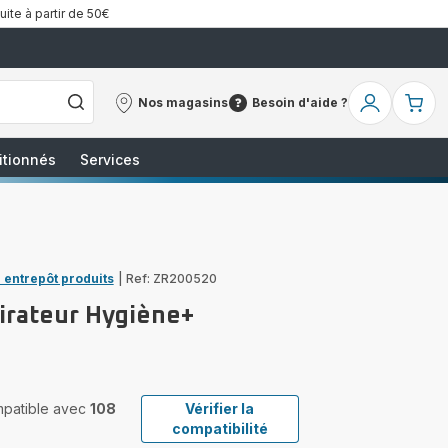
uite à partir de 50€
Nos magasins
Besoin d'aide ?
Nos
Besoin
Mon
Mo
magasins
d'aide
compte
pa
?
itionnés
Services
 entrepôt produits
|
Ref: ZR200520
pirateur Hygiène+
ompatible avec
108
Vérifier la
compatibilité