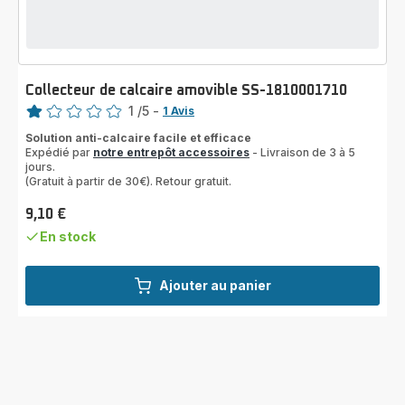
Collecteur de calcaire amovible SS-1810001710
Note
1
/5
-
1 Avis
Avis
Solution anti-calcaire facile et efficace
1
Expédié par
notre entrepôt accessoires
- Livraison de 3 à 5
étoile
jours.
(moyenne)
(Gratuit à partir de 30€). Retour gratuit.
9,10 €
Prix
En stock
Ajouter au panier