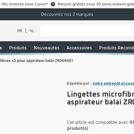
6h, livraison sous 2 jours*
Retours gratuits sous 30 jours
Livraison grat
Découvrez nos 2 marques
Que
recherchez-
vous
|
FR
NL
?
s
Produits
Nouveautés
Accessoires
Produits Recond
fibres x2 pour aspirateur balai ZR009501
Expédié par :
notre entrepôt acces
Lingettes microfib
aspirateur balai Z
Cet article est compatible avec
6
produit(s)