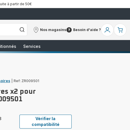
uite à partir de 50€
Nos magasins
Besoin d'aide ?
Nos
Besoin
Mon
Mo
magasins
d'aide
compte
pa
?
itionnés
Services
soires
|
Ref: ZR009501
res x2 pour
R009501
8
Vérifier la
compatibilité