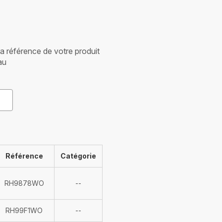
 la référence de votre produit
au
Référence
Catégorie
Indisponible
RH9878WO
--
Indisponible
RH99F1WO
--