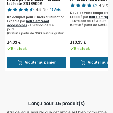
Note
latérale ZR185002
Note
4.3
/5
-
4.5
/5
-
42 Avis
ratings.4.3
Doublez votre temps d'aspi
ratings.4.5
Expédié par
notre entrepôt
Kit complet pour 6 mois d'utilisation
- Livraison de 1 à 3 jours.
Expédié par
notre entrepôt
(Gratuit à partir de 50€). Reto
accessoires
- Livraison de 3 à 5
jours.
(Gratuit à partir de 30€). Retour gratuit.
14,99 €
119,99 €
Prix
Prix
En stock
En stock
Ajouter au panier
Ajouter au pa
Conçu pour 16 produit(s)
Afin de vous assurer que cet article est bien compatible