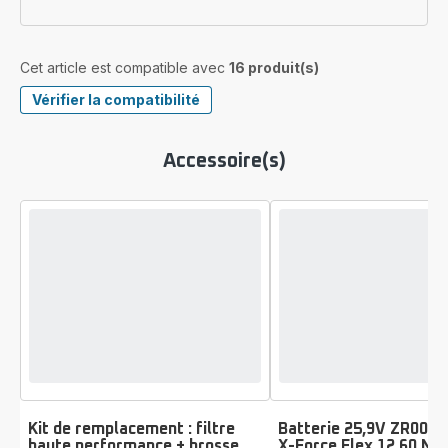
Cet article est compatible avec
16 produit(s)
Vérifier la compatibilité
Accessoire(s)
Kit de remplacement : filtre
Batterie 25,9V ZR0097
haute performance + brosse
X-Force Flex 12.60 Ne