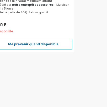
ider dès le niveau maximum atteint
édié par
notre entrepôt accessoires
- Livraison
 à 5 jours.
tuit à partir de 30€). Retour gratuit.
10 €
isponible
Me prévenir quand disponible
Réservoir
gris
SS-
9100041547