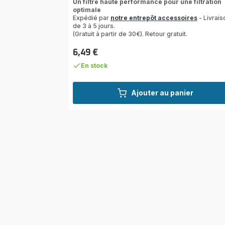
Un filtre haute performance pour une filtration
optimale
Expédié par
notre entrepôt accessoires
- Livrais
de 3 à 5 jours.
(Gratuit à partir de 30€). Retour gratuit.
6,49 €
Prix
En stock
Ajouter au panier