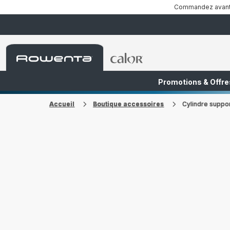
Commandez avant 1
Accueil
Accueil
Rowenta
Rowenta
Promotions & Offre
FR
NL
Accueil
Boutique accessoires
Cylindre suppo