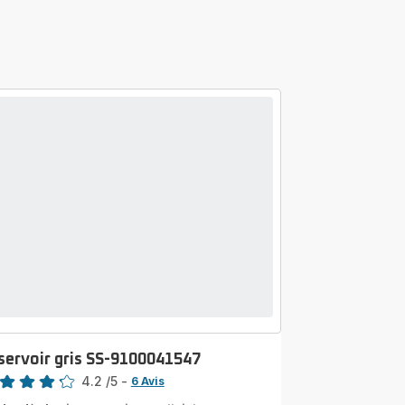
servoir gris SS-9100041547
4.2
/5
-
6 Avis
ngs.4.2