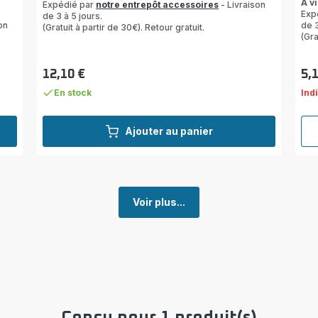
A v
Expédié par
notre entrepôt accessoires
- Livraison
Exp
de 3 à 5 jours.
on
de 3
(Gratuit à partir de 30€). Retour gratuit.
(Gra
12,10 €
5,
Prix
Prix
En stock
Ind
Ajouter au panier
Voir plus...
Conçu pour 1 produit(s)