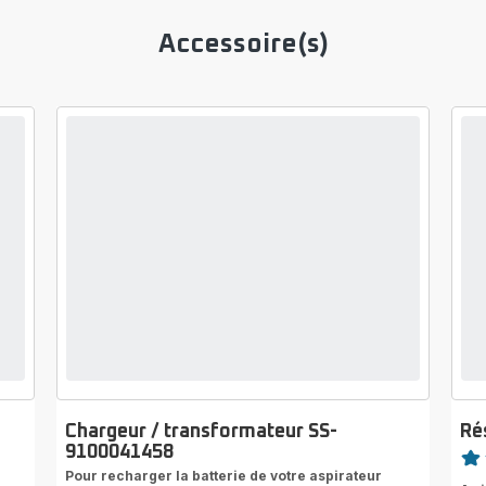
Accessoire(s)
Chargeur / transformateur SS-
Ré
Note
9100041458
Pour recharger la batterie de votre aspirateur
rati