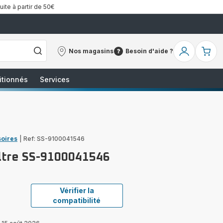
uite à partir de 50€
Nos magasins
Besoin d'aide ?
Nos
Besoin
Mon
Mo
magasins
d'aide
compte
pa
?
itionnés
Services
soires
|
Ref: SS-9100041546
iltre SS-9100041546
Vérifier la
compatibilité