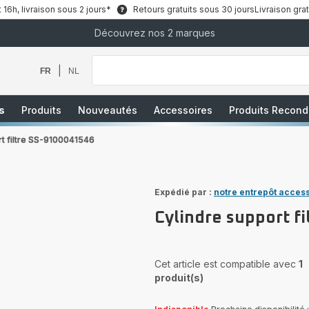
6h, livraison sous 2 jours*
Retours gratuits sous 30 jours
Livraison grat
Découvrez nos 2 marques
Que
recherchez-
vous
|
FR
NL
?
s
Produits
Nouveautés
Accessoires
Produits Recond
rt filtre SS-9100041546
Expédié par :
notre entrepôt acces
Cylindre support f
Cet article est compatible avec
1
produit(s)