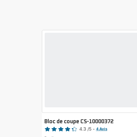
Bloc de coupe CS-10000372
Note
4.3
/5
-
4 Avis
ratings.4.3