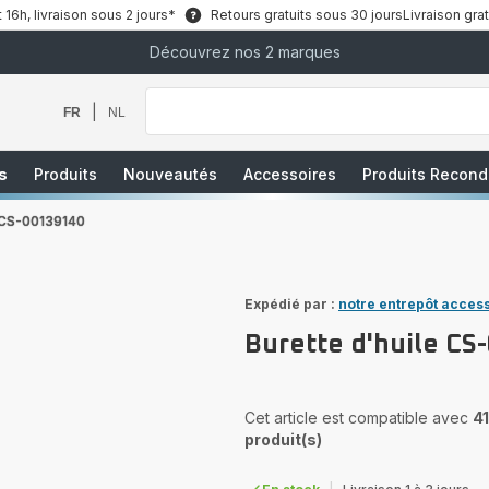
6h, livraison sous 2 jours*
Retours gratuits sous 30 jours
Livraison grat
Découvrez nos 2 marques
Que
recherchez-
vous
|
FR
NL
?
s
Produits
Nouveautés
Accessoires
Produits Recond
e CS-00139140
Expédié par :
notre entrepôt acces
Burette d'huile CS
Cet article est compatible avec
41
produit(s)