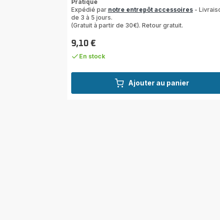
Pratique
Expédié par
notre entrepôt accessoires
- Livrais
de 3 à 5 jours.
(Gratuit à partir de 30€). Retour gratuit.
9,10 €
Prix
En stock
Ajouter au panier