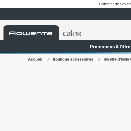
Commandez avant 1
Accueil
Accueil
Rowenta
Rowenta
Promotions & Offre
FR
NL
Accueil
Boutique accessoires
Burette d'huil