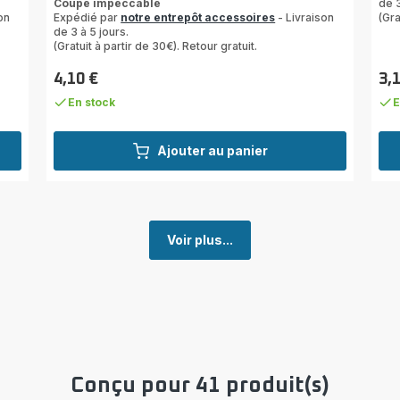
Coupe impeccable
de 3
on
Expédié par
notre entrepôt accessoires
- Livraison
(Gra
de 3 à 5 jours.
(Gratuit à partir de 30€). Retour gratuit.
4,10 €
3,
Prix
Prix
En stock
E
Ajouter au panier
Voir plus...
Conçu pour 41 produit(s)