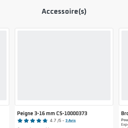
Accessoire(s)
Peigne 3-16 mm CS-10000373
Br
Note
Pou
4.7
/5
-
3 Avis
Exp
ratings.4.7