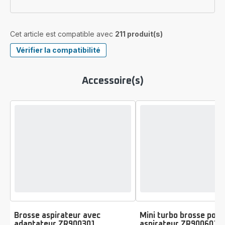
Cet article est compatible avec
211 produit(s)
Vérifier la compatibilité
Accessoire(s)
Brosse aspirateur avec
Mini turbo brosse pour
adaptateur ZR900301
aspirateur ZR900601