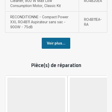
Cleaner, 900 W Max Low
RO4B20EA
Consumption Motor, Classic Kit
RECONDITIONNE - Compact Power
RO4B11EA-
XXL RO4B11 Aspirateur sans sac -
RA
900W - 75dB
Voir plus...
Pièce(s) de réparation