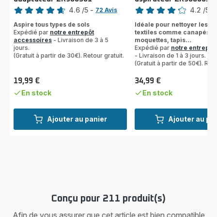
Note
Note
4.6
/5
-
4.2
/5
-
72 Avis
ratings.4.6
ratings.4.2
Aspire tous types de sols
Idéale pour nettoyer les s
Expédié par
notre entrepôt
textiles comme canapés, r
accessoires
- Livraison de 3 à 5
moquettes, tapis…
jours.
Expédié par
notre entrepôt
(Gratuit à partir de 30€). Retour gratuit.
- Livraison de 1 à 3 jours.
(Gratuit à partir de 50€). Reto
19,99 €
34,99 €
Prix
Prix
En stock
En stock
Ajouter au panier
Ajouter au pa
Conçu pour 211 produit(s)
Afin de vous assurer que cet article est bien compatible