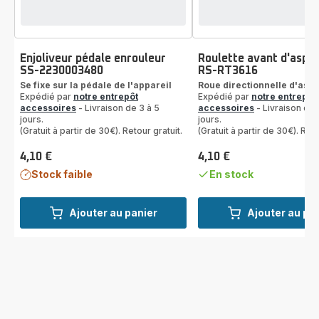
Enjoliveur pédale enrouleur
Roulette avant d'aspir
SS-2230003480
RS-RT3616
Se fixe sur la pédale de l'appareil
Roue directionnelle d'aspi
Expédié par
notre entrepôt
Expédié par
notre entrepôt
accessoires
- Livraison de 3 à 5
accessoires
- Livraison de 
jours.
jours.
(Gratuit à partir de 30€). Retour gratuit.
(Gratuit à partir de 30€). Reto
4,10 €
4,10 €
Prix
Prix
Stock faible
En stock
Ajouter au panier
Ajouter au pa