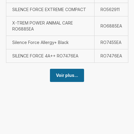
SILENCE FORCE EXTREME COMPACT
RO562911
X-TREM POWER ANIMAL CARE
RO6885EA
RO6885EA
Silence Force Allergy+ Black
RO7455EA
SILENCE FORCE 4A++ RO7476EA
RO7476EA
Voir plus...