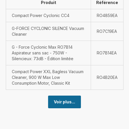
Produit
Référence
Compact Power Cyclonic CC4
RO4859EA
G-FORCE CYCLONIC SILENCE Vacuum
RO7C19EA
Cleaner
G - Force Cyclonic Max RO7B14
Aspirateur sans sac - 750W -
RO7B14EA
Silencieux: 73dB - Édition limitée
Compact Power XXL Bagless Vacuum
Cleaner, 900 W Max Low
RO4B20EA
Consumption Motor, Classic Kit
Voir plus...