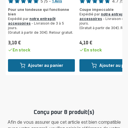
5
/5
-
4.7
/5
-
1 Avis
Avis
ratings.4.7
Pour une tondeuse qui fonctionne
Coupe impeccable
5
bien
Expédié par
notre entrepôt
étoiles
Expédié par
notre entrepôt
accessoires
- Livraison de 
(moyenne)
accessoires
- Livraison de 3 à 5
jours.
jours.
(Gratuit à partir de 30€). Reto
(Gratuit à partir de 30€). Retour gratuit.
3,10 €
4,10 €
Prix
Prix
En stock
En stock
Ajouter au panier
Ajouter au pa
Conçu pour 8 produit(s)
Afin de vous assurer que cet article est bien compatible