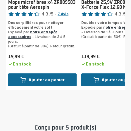
Mops microfibres x4 ZR009503
Batterie 25,9V ZR0097
pour tête Aerospin
X-Force Flex 12.60 Ne
Note
Note
4.3
/5
-
4.3
/5
-
7 Avis
ratings.4.3
ratings.4.3
Des serpillières pour nettoyer
Doublez votre temps d'aspi
efficacement votre sol !
Expédié par
notre entrepôt
Expédié par
notre entrepôt
- Livraison de 1 à 3 jours.
accessoires
- Livraison de 3 à 5
(Gratuit à partir de 50€). Reto
jours.
(Gratuit à partir de 30€). Retour gratuit.
19,99 €
119,99 €
Prix
Prix
En stock
En stock
Ajouter au panier
Ajouter au pa
Conçu pour 5 produit(s)