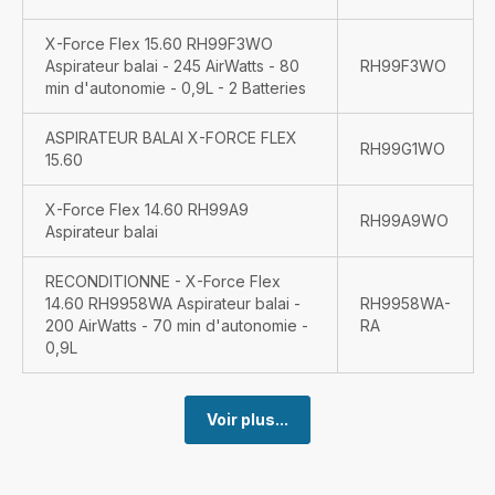
X-Force Flex 15.60 RH99F3WO
Aspirateur balai - 245 AirWatts - 80
RH99F3WO
min d'autonomie - 0,9L - 2 Batteries
ASPIRATEUR BALAI X-FORCE FLEX
RH99G1WO
15.60
X-Force Flex 14.60 RH99A9
RH99A9WO
Aspirateur balai
RECONDITIONNE - X-Force Flex
14.60 RH9958WA Aspirateur balai -
RH9958WA-
200 AirWatts - 70 min d'autonomie -
RA
0,9L
Voir plus...