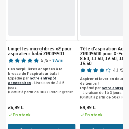
Lingettes microfibres x2 pour
Tête d'aspiration Aqu
aspirateur balai ZR009501
ZR009600 pour X-Forc
Note
8.60, 11.60, 12.60, 14.6
5
/5
-
3 Avis
15.60
Note
Avis
Des serpillières adaptées à la
4.1
/5
-
5
brosse de l'aspirateur balai
ratings.4.1
étoiles
Expédié par
notre entrepôt
Aspirer et laver en deux f
(moyenne)
accessoires
- Livraison de 3 à 5
de temps !
jours.
Expédié par
notre entrepôt
(Gratuit à partir de 30€). Retour gratuit.
- Livraison de 1 à 3 jours.
(Gratuit à partir de 50€). Reto
24,99 €
69,99 €
Prix
Prix
En stock
En stock