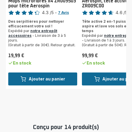
Mops microfibres x4 ZR009503
Aerospin, tête active 
pour tête Aerospin
ZR009C00
Note
Note
4.3
/5
-
4.6
/5
-
7 Avis
ratings.4.3
ratings.4.6
Des serpillières pour nettoyer
Tête active 2 en-1 puissant
efficacement votre sol !
aspire et lave vos sols en
Expédié par
notre entrepôt
temps
accessoires
- Livraison de 3 à 5
Expédié par
notre entrepôt
jours.
- Livraison de 1 à 3 jours.
(Gratuit à partir de 30€). Retour gratuit.
(Gratuit à partir de 50€). Reto
19,99 €
99,99 €
Prix
Prix
En stock
En stock
Ajouter au panier
Ajouter au pa
Conçu pour 14 produit(s)