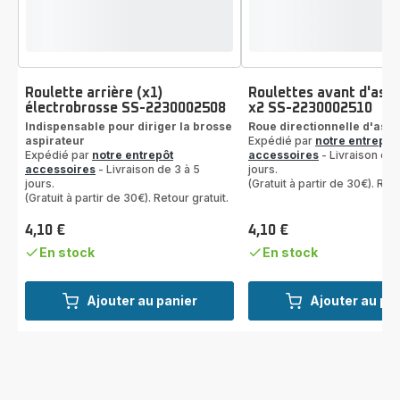
Roulette arrière (x1)
Roulettes avant d'aspi
électrobrosse SS-2230002508
x2 SS-2230002510
Indispensable pour diriger la brosse
Roue directionnelle d'aspi
aspirateur
Expédié par
notre entrepôt
Expédié par
notre entrepôt
accessoires
- Livraison de 
accessoires
- Livraison de 3 à 5
jours.
jours.
(Gratuit à partir de 30€). Reto
(Gratuit à partir de 30€). Retour gratuit.
4,10 €
4,10 €
Prix
Prix
En stock
En stock
Ajouter au panier
Ajouter au pa