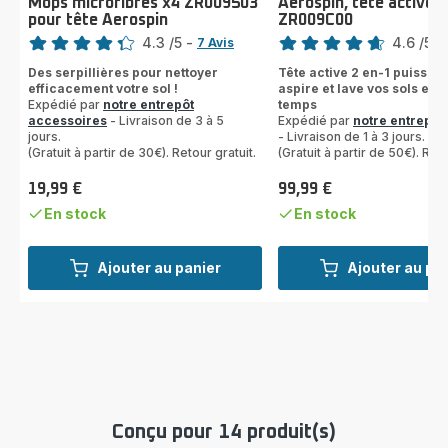
Mops microfibres x4 ZR009503
Aerospin, tête active 
pour tête Aerospin
ZR009C00
Note
Note
4.3
/5
-
4.6
/5
-
7 Avis
ratings.4.3
ratings.4.6
Des serpillières pour nettoyer
Tête active 2 en-1 puissant
efficacement votre sol !
aspire et lave vos sols en
Expédié par
notre entrepôt
temps
accessoires
- Livraison de 3 à 5
Expédié par
notre entrepôt
jours.
- Livraison de 1 à 3 jours.
(Gratuit à partir de 30€). Retour gratuit.
(Gratuit à partir de 50€). Reto
19,99 €
99,99 €
Prix
Prix
En stock
En stock
Ajouter au panier
Ajouter au pa
Conçu pour 14 produit(s)