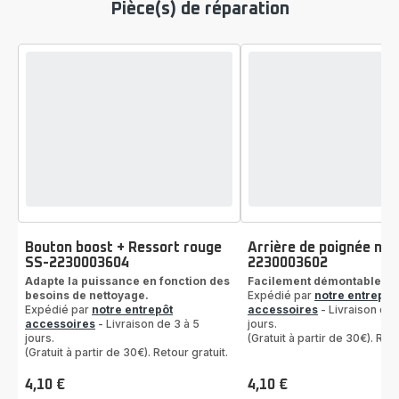
Pièce(s) de réparation
Bouton boost + Ressort rouge
Arrière de poignée noi
SS-2230003604
2230003602
Adapte la puissance en fonction des
Facilement démontable
besoins de nettoyage.
Expédié par
notre entrepôt
Expédié par
notre entrepôt
accessoires
- Livraison de 
accessoires
- Livraison de 3 à 5
jours.
jours.
(Gratuit à partir de 30€). Reto
(Gratuit à partir de 30€). Retour gratuit.
4,10 €
4,10 €
Prix
Prix