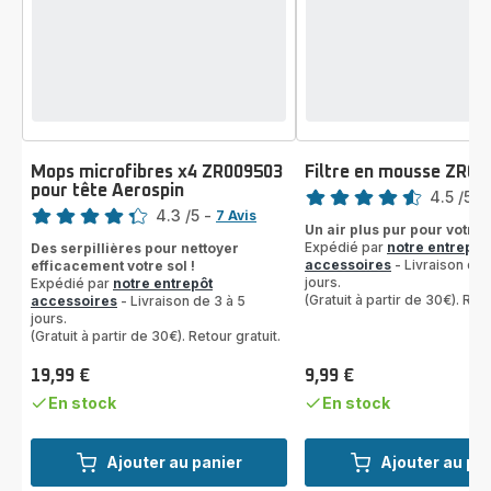
Mops microfibres x4 ZR009503
Filtre en mousse ZR00
Note
pour tête Aerospin
Note
4.5
/5
-
4.3
/5
-
7 Avis
ratings.4.5
Un air plus pur pour votre 
ratings.4.3
Expédié par
notre entrepôt
Des serpillières pour nettoyer
accessoires
- Livraison de 
efficacement votre sol !
jours.
Expédié par
notre entrepôt
(Gratuit à partir de 30€). Reto
accessoires
- Livraison de 3 à 5
jours.
(Gratuit à partir de 30€). Retour gratuit.
19,99 €
9,99 €
Prix
Prix
En stock
En stock
Ajouter au panier
Ajouter au pa