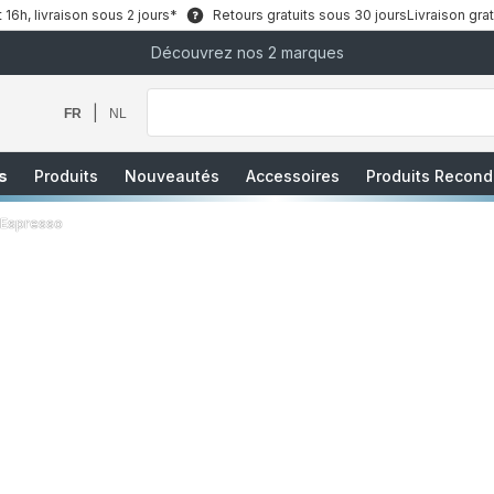
6h, livraison sous 2 jours*
Retours gratuits sous 30 jours
Livraison grat
Découvrez nos 2 marques
Que
recherchez-
vous
|
FR
NL
?
s
Produits
Nouveautés
Accessoires
Produits Recond
Espresso