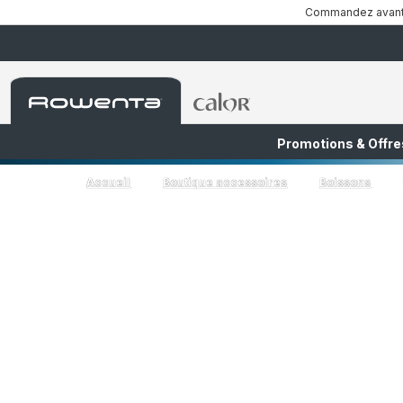
Commandez avant 1
Accueil
Accueil
Rowenta
Rowenta
Promotions & Offre
FR
NL
Accueil
Boutique accessoires
Boissons