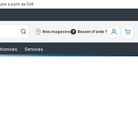
uite à partir de 50€
Nos magasins
Besoin d'aide ?
Nos
Besoin
Mon
Mo
magasins
d'aide
compte
pa
?
itionnés
Services