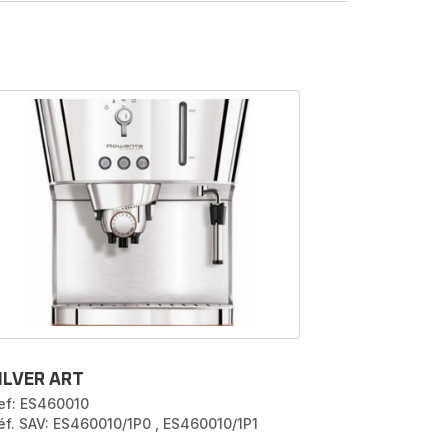
ILVER ART
ef: ES460010
éf. SAV: ES460010/1P0
,
ES460010/1P1