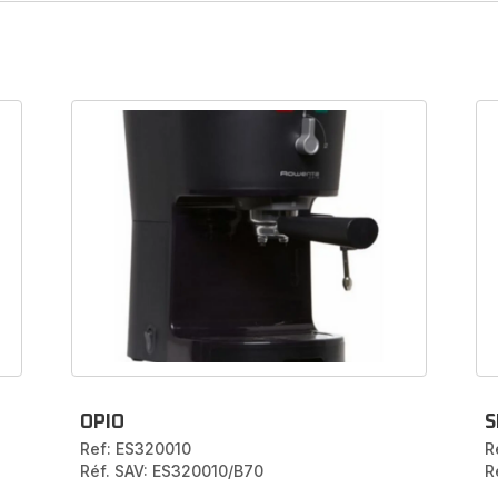
chées et accessoires
hines à Espresso
igne facilement, rapidement et de
 notre
boutique en ligne officielle
Rowenta
.
OPIO
S
Ref: ES320010
R
Réf. SAV: ES320010/B70
R