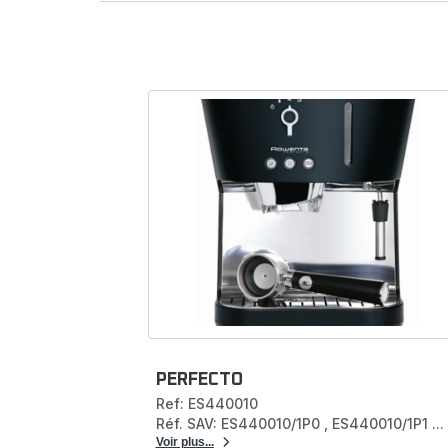
Pièces déta
pour mac
Passez commande en l
manière sécurisée sur
PERFECTO
Ref: ES440010
Réf. SAV: ES440010/1P0
,
ES440010/1P1
...
Voir plus...