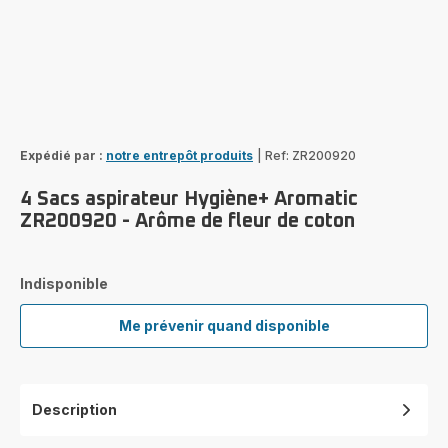
Expédié par :
notre entrepôt produits
|
Ref: ZR200920
4 Sacs aspirateur Hygiène+ Aromatic
ZR200920 - Arôme de fleur de coton
Indisponible
Me prévenir quand disponible
4
Sacs
aspirateur
Hygiène+
Description
Aromatic
ZR200920